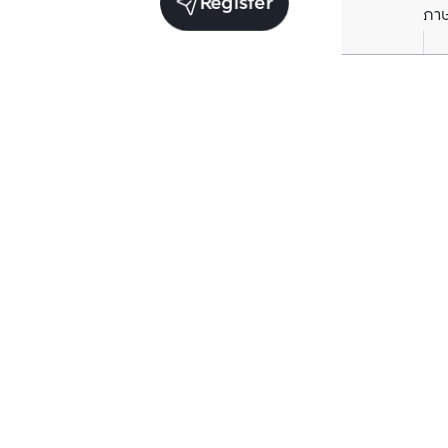
Register
ภา
Units for sale in the same project