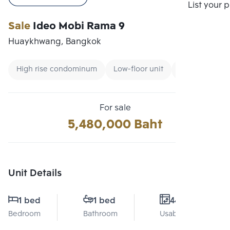
Compare
List your 
Sale
Ideo Mobi Rama 9
Huaykhwang, Bangkok
High rise condominum
Low-floor unit
Condo near B
For sale
5,480,000 Baht
Unit Details
1 bed
1 bed
44 Sq.m.
Bedroom
Bathroom
Usable area