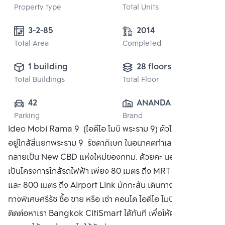
Property type
Total Units
3-2-85
2014
Total Area
Completed
1 building
28 floors
Total Buildings
Total Floor
42
ANANDA 
Parking
Brand
DEVELOPMENT 
Ideo Mobi Rama 9 (ไอดีโอ โมบิ พระราม 9) ตัวโครงการตั้ง
PUBLIC CO., 
อยู่ใกล้สี่แยกพระราม 9  รัชดาภิเษก ในอนาคตทำเลบริเวณนี้ จะ
LTD.
กลายเป็น New CBD แห่งใหม่ของกทม. ด้วยคะ นอกจากนั้นยัง
เป็นโครงการใกล้รถไฟฟ้า เพียง 80 เมตร ถึง MRT พระราม 9
และ 800 เมตร ถึง Airport Link มักกะสัน เดินทางสะดวก ใกล้
ทางพิเศษศรีรัช ซื้อ ขาย หรือ เช่า คอนโด ไอดีโอ โมบิ พระราม 9
ติดต่อหาเรา Bangkok CitiSmart ได้ทันที เพื่อให้ผู้เชี่ยวชาญ