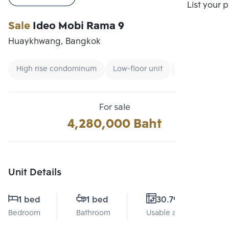
Compare
List your 
Sale
Ideo Mobi Rama 9
Huaykhwang, Bangkok
High rise condominum
Low-floor unit
Condo near B
For sale
4,280,000 Baht
Unit Details
1 bed
1 bed
30.79 Sq.m.
Bedroom
Bathroom
Usable area