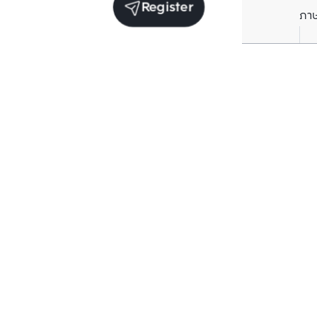
Register
ภา
Units for sale in the same project