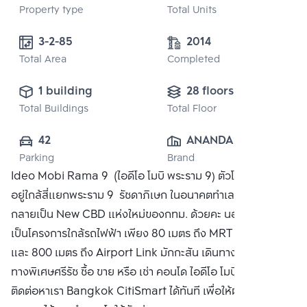
Property type
Total Units
3-2-85
2014
Total Area
Completed
1 building
28 floors
Total Buildings
Total Floor
42
ANANDA 
Parking
Brand
DEVELOPMENT 
Ideo Mobi Rama 9 (ไอดีโอ โมบิ พระราม 9) ตัวโครงการตั้ง
PUBLIC CO., 
อยู่ใกล้สี่แยกพระราม 9  รัชดาภิเษก ในอนาคตทำเลบริเวณนี้ จะ
LTD.
กลายเป็น New CBD แห่งใหม่ของกทม. ด้วยคะ นอกจากนั้นยัง
เป็นโครงการใกล้รถไฟฟ้า เพียง 80 เมตร ถึง MRT พระราม 9
และ 800 เมตร ถึง Airport Link มักกะสัน เดินทางสะดวก ใกล้
ทางพิเศษศรีรัช ซื้อ ขาย หรือ เช่า คอนโด ไอดีโอ โมบิ พระราม 9
ติดต่อหาเรา Bangkok CitiSmart ได้ทันที เพื่อให้ผู้เชี่ยวชาญ