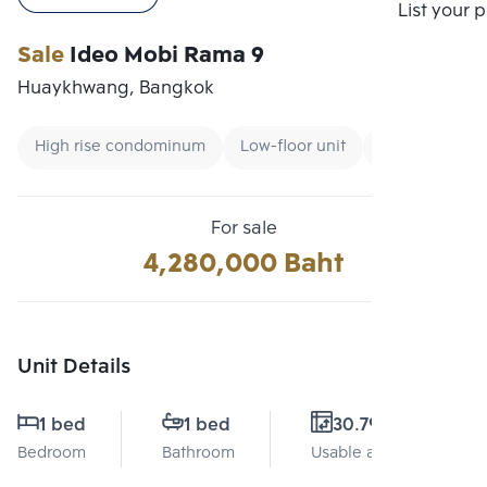
Compare
List your 
Sale
Ideo Mobi Rama 9
Huaykhwang, Bangkok
High rise condominum
Low-floor unit
Condo near Un
For sale
4,280,000 Baht
Unit Details
1 bed
1 bed
30.79 Sq.m.
Bedroom
Bathroom
Usable area