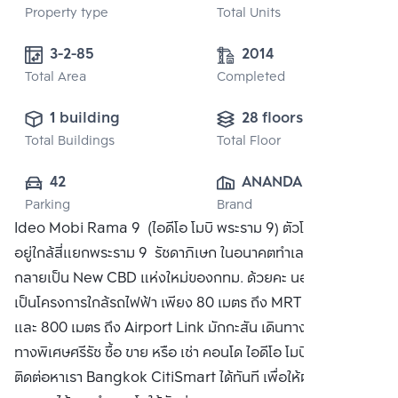
Property type
Total Units
3-2-85
2014
Total Area
Completed
1 building
28 floors
Total Buildings
Total Floor
42
ANANDA 
Parking
Brand
DEVELOPMENT 
Ideo Mobi Rama 9 (ไอดีโอ โมบิ พระราม 9) ตัวโครงการตั้ง
PUBLIC CO., 
อยู่ใกล้สี่แยกพระราม 9  รัชดาภิเษก ในอนาคตทำเลบริเวณนี้ จะ
LTD.
กลายเป็น New CBD แห่งใหม่ของกทม. ด้วยคะ นอกจากนั้นยัง
เป็นโครงการใกล้รถไฟฟ้า เพียง 80 เมตร ถึง MRT พระราม 9
และ 800 เมตร ถึง Airport Link มักกะสัน เดินทางสะดวก ใกล้
ทางพิเศษศรีรัช ซื้อ ขาย หรือ เช่า คอนโด ไอดีโอ โมบิ พระราม 9
ติดต่อหาเรา Bangkok CitiSmart ได้ทันที เพื่อให้ผู้เชี่ยวชาญ