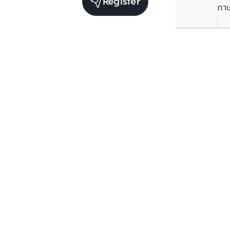
Register
ภา
Units for sale in the same project