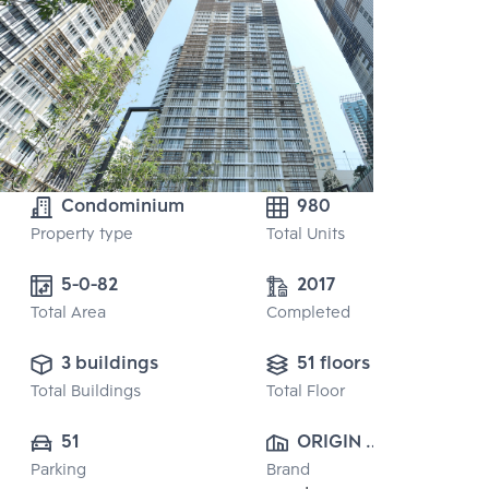
Condominium
980
Property type
Total Units
5-0-82 
2017
Total Area
Completed
3 buildings
51 floors
Total Buildings
Total Floor
51
ORIGIN 
Parking
Brand
PROPERTY 