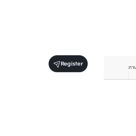
Register
ภา
Units for sale in the same project