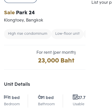
Compare
List your 
Sale
Park 24
Klongtoey, Bangkok
High rise condominum
Low-floor unit
Condo near B
For rent (per month)
23,000 Baht
Unit Details
1 bed
1 bed
27.77 Sq.m.
Bedroom
Bathroom
Usable area