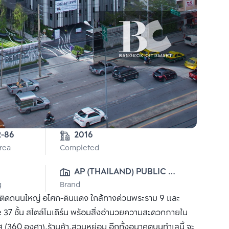
2-86
2016
Area
Completed
AP (THAILAND) PUBLIC 
g
Brand
CO., LTD.
ารติดถนนใหญ่ อโศก-ดินแดง ใกล้ทางด่วนพระราม 9 และ
7 ชั้น สไตล์โมเดิร์น พร้อมสิ่งอำนวยความสะดวกภายใน
ส (360 องศา),ร้านค้า,สวนหย่อม อีกทั้งอนาคตบนทำเลนี้ จะ