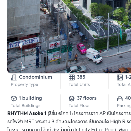
Condominium
385
1-
Property type
Total Units
Total 
1 building
37 floors
40
Total Buildings
Total Floor
Parkin
RHYTHM Asoke 1
(ริธึ่ม อโศก 1) โครงการจาก AP เป็นโครงก
รถไฟฟ้า MRT พระราม 9 ลักษณะโครงการ เป็นคอนโด High Rise 3
โครงการมากมาย ได้แก่ สระว่ายน้ำ (Infinity Edge Pool), ฟิตเน