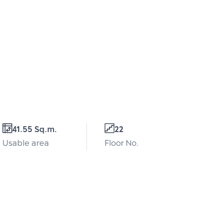
41.55 Sq.m.
22
Usable area
Floor No.