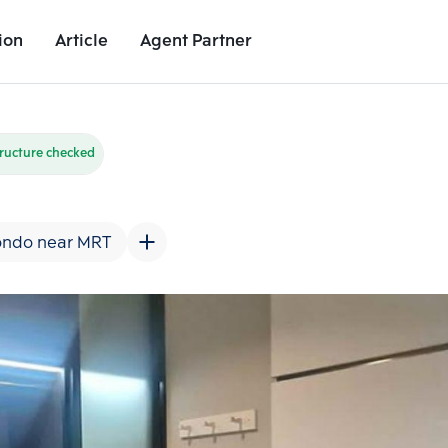
ion
Article
Agent Partner
Unit Images
Unit Details
Project Details
Nearby Places
ructure checked
ndo near MRT
Add comparative units
Add comparat
Number 2
Number