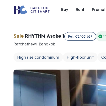
Buy
Rent
Promot
Sale
RHYTHM Asoke 1
Ref:
C24061637
St
Ratchathewi, Bangkok
High rise condominum
High-floor unit
Co
Add comparative units
Number 1