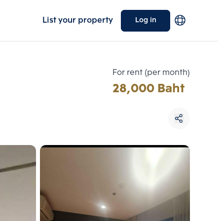
List your property
Log in
For rent (per month)
28,000 Baht
Choose comparative unit
Maximum 3 units
ive units
Compare
 3
Clear all