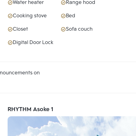
Water heater
Range hood
Cooking stove
Bed
Closet
Sofa couch
Digital Door Lock
announcements on
RHYTHM Asoke 1