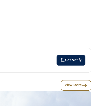
Get Notify
View More