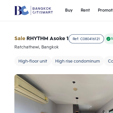
Buy
Rent
Promot
Sale
RHYTHM Asoke 1
Ref:
C080416121
S
Ratchathewi, Bangkok
High-floor unit
High rise condominum
Co
Add comparative units
Number 1