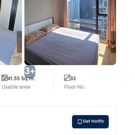
3+
41.55 Sq.m.
33
Usable area
Floor No.
Get Notify