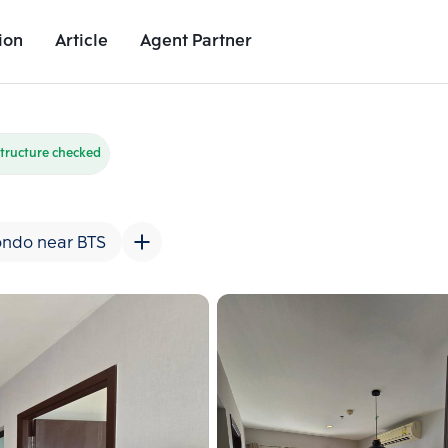
ion
Article
Agent Partner
Unit Images
Unit Details
Project Details
Nearby Places
tructure checked
ndo near BTS
Add comparative units
Add comparat
Number 2
Number