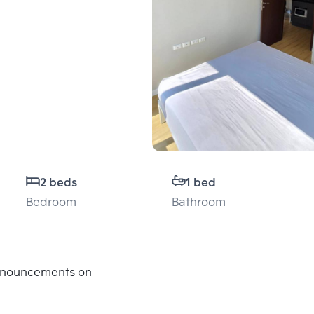
2 beds
1 bed
Bedroom
Bathroom
announcements on