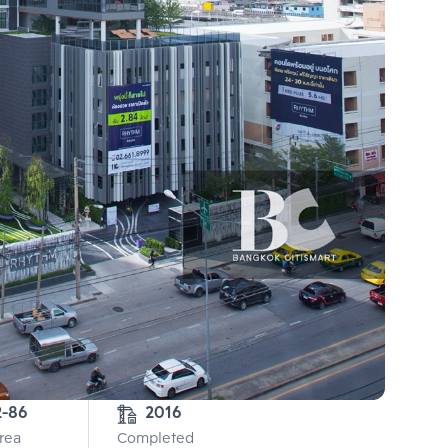
2-86
2016
Area
Completed