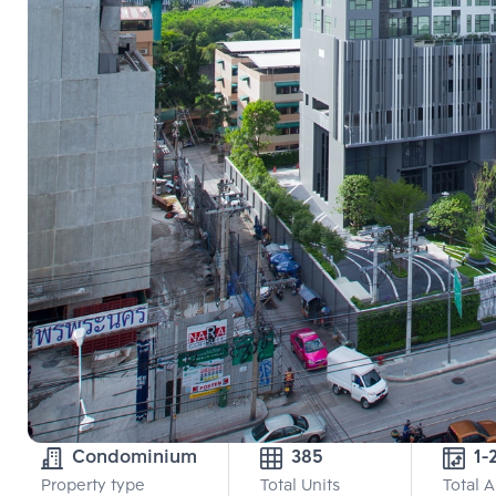
Condominium
385
1-
Property type
Total Units
Total 