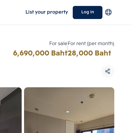
List your property
Log in
For sale
For rent (per month)
6,690,000 Baht
28,000 Baht
Choose comparative unit
Maximum 3 units
ive units
Compare
 3
Clear all