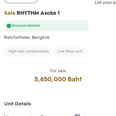
Compare
List your 
Sale
RHYTHM Asoke 1
Structure checked
Ratchathewi, Bangkok
High rise condominum
Low-floor unit
Condo near B
For sale
5,650,000 Baht
Unit Details