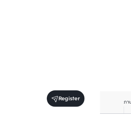
Register
ภา