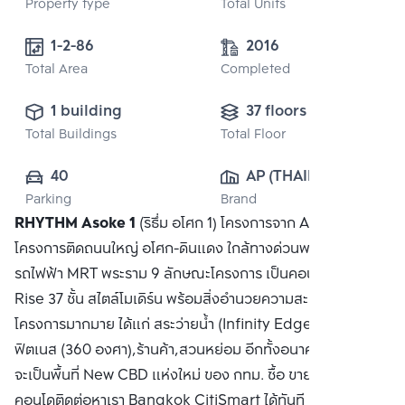
Property type
Total Units
1-2-86
2016
Total Area
Completed
1 building
37 floors
Total Buildings
Total Floor
40
AP (THAILAND) 
Parking
Brand
PUBLIC CO., 
RHYTHM Asoke 1
(ริธึ่ม อโศก 1) โครงการจาก AP เป็น
LTD.
โครงการติดถนนใหญ่ อโศก-ดินแดง ใกล้ทางด่วนพระราม 9 และ
รถไฟฟ้า MRT พระราม 9 ลักษณะโครงการ เป็นคอนโด High
Rise 37 ชั้น สไตล์โมเดิร์น พร้อมสิ่งอำนวยความสะดวกภายใน
โครงการมากมาย ได้แก่ สระว่ายน้ำ (Infinity Edge Pool),
ฟิตเนส (360 องศา),ร้านค้า,สวนหย่อม อีกทั้งอนาคตบนทำเลนี้
จะเป็นพื้นที่ New CBD แห่งใหม่ ของ กทม. ซื้อ ขาย หรือ เช่า
คอนโดติดต่อหาเรา Bangkok CitiSmart ได้ทันที เพื่อให้ผู้