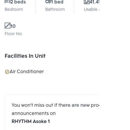
2 beds
1 bed
41.45 Sq.m.
Bedroom
Bathroom
Usable area
10
Floor No.
Facilities In Unit
Air Conditioner
You won't miss out if there are new program
announcements on
RHYTHM Asoke 1