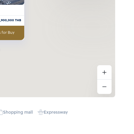
3,900,000
THB
 for Buy
Shopping mall
Expressway