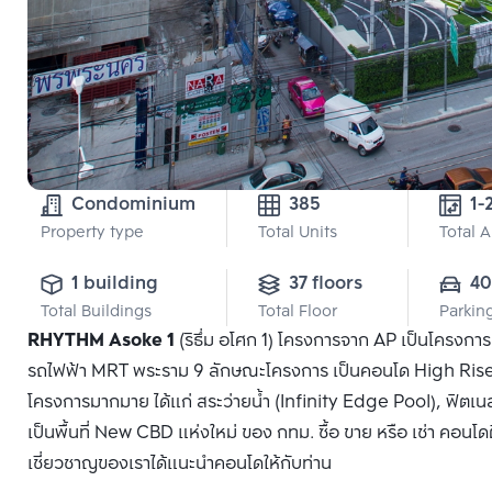
Condominium
385
1-
Property type
Total Units
Total 
1 building
37 floors
40
Total Buildings
Total Floor
Parkin
RHYTHM Asoke 1
(ริธึ่ม อโศก 1) โครงการจาก AP เป็นโครงก
รถไฟฟ้า MRT พระราม 9 ลักษณะโครงการ เป็นคอนโด High Rise 3
โครงการมากมาย ได้แก่ สระว่ายน้ำ (Infinity Edge Pool), ฟิตเน
เป็นพื้นที่ New CBD แห่งใหม่ ของ กทม. ซื้อ ขาย หรือ เช่า คอนโด
เชี่ยวชาญของเราได้แนะนำคอนโดให้กับท่าน