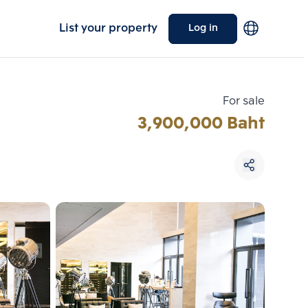
List your property
Log in
For sale
3,900,000 Baht
Choose comparative unit
Maximum 3 units
ive units
Compare
 3
Clear all