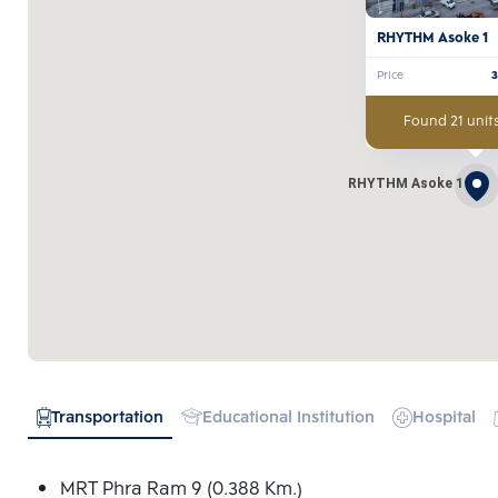
RHYTHM Asoke 1
Price
Found 21 units
RHYTHM Asoke 1
Transportation
Educational Institution
Hospital
MRT Phra Ram 9 (0.388 Km.)