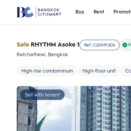
Buy
Rent
Promot
Sale
RHYTHM Asoke 1
Ref:
C20091306
S
Ratchathewi, Bangkok
High rise condominum
High-floor unit
Co
Sell with tenant
Add comparative units
Number 1