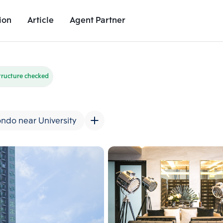
ion
Article
Agent Partner
Unit Images
Unit Details
Project Details
Nearby Places
tructure checked
ndo near University
Add comparative units
Add comparat
Number 2
Number