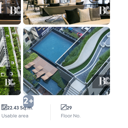
2+
22.43 Sq.m.
29
Usable area
Floor No.