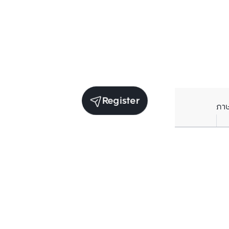
Register
ภา
Units for sale in the same project