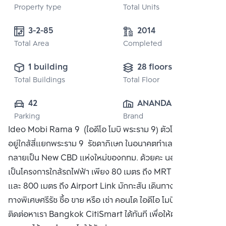
Property type
Total Units
3-2-85
2014
Total Area
Completed
1 building
28 floors
Total Buildings
Total Floor
42
ANANDA 
Parking
Brand
DEVELOPMENT 
Ideo Mobi Rama 9 (ไอดีโอ โมบิ พระราม 9) ตัวโครงการตั้ง
PUBLIC CO., 
อยู่ใกล้สี่แยกพระราม 9  รัชดาภิเษก ในอนาคตทำเลบริเวณนี้ จะ
LTD.
กลายเป็น New CBD แห่งใหม่ของกทม. ด้วยคะ นอกจากนั้นยัง
เป็นโครงการใกล้รถไฟฟ้า เพียง 80 เมตร ถึง MRT พระราม 9
และ 800 เมตร ถึง Airport Link มักกะสัน เดินทางสะดวก ใกล้
ทางพิเศษศรีรัช ซื้อ ขาย หรือ เช่า คอนโด ไอดีโอ โมบิ พระราม 9
ติดต่อหาเรา Bangkok CitiSmart ได้ทันที เพื่อให้ผู้เชี่ยวชาญ