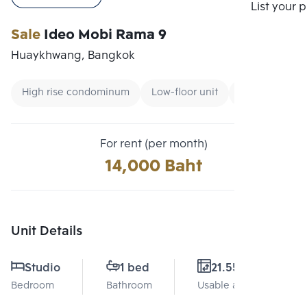
Compare
List your 
Sale
Ideo Mobi Rama 9
Huaykhwang, Bangkok
High rise condominum
Low-floor unit
Condo near B
For rent (per month)
14,000 Baht
Unit Details
Studio
1 bed
21.55 Sq.m.
Bedroom
Bathroom
Usable area