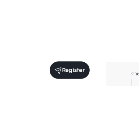
Register
ภา
Units for sale in the same project