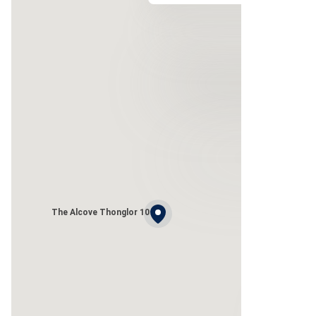
The Alcove Thonglor 10