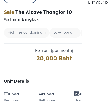
Compare
List your 
Sale
The Alcove Thonglor 10
Wattana, Bangkok
High rise condominum
Low-floor unit
CBD
For rent (per month)
20,000 Baht
Unit Details
1 bed
1 bed
40 Sq.m.
Bedroom
Bathroom
Usable area