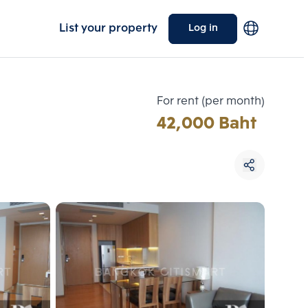
List your property
Log in
For rent (per month)
42,000 Baht
Choose comparative unit
Maximum 3 units
ive units
Compare
 3
Clear all