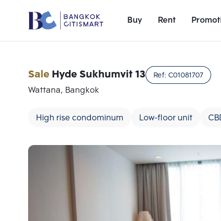
Buy
Rent
Promot
Sale
Hyde Sukhumvit 13
Ref:
C01081707
Wattana, Bangkok
High rise condominum
Low-floor unit
CB
Add comparative units
Number 1