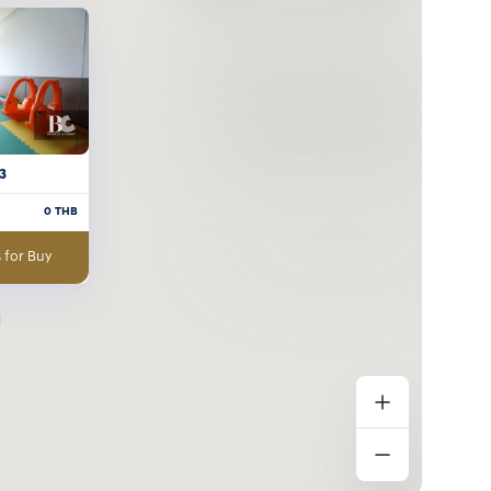
3
0
THB
 for Buy