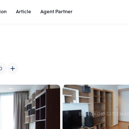
ion
Article
Agent Partner
Unit Images
Unit Details
Project Details
Nearby Places
D
Add comparative units
Add comparat
Number 2
Number