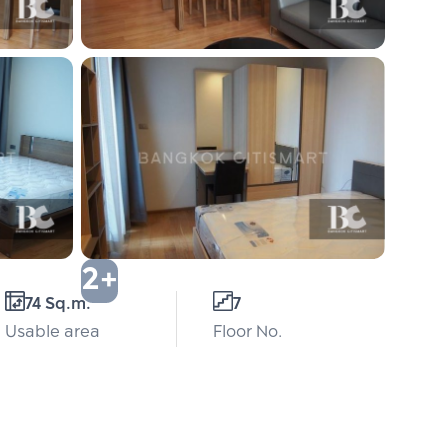
2+
74 Sq.m.
7
Usable area
Floor No.