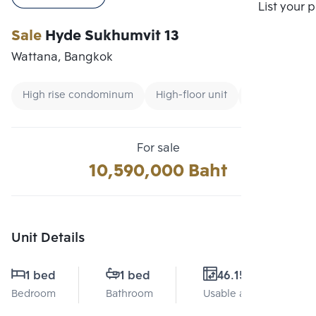
Compare
List your 
Sale
Hyde Sukhumvit 13
Wattana, Bangkok
High rise condominum
High-floor unit
Condo near U
For sale
10,590,000 Baht
Unit Details
1 bed
1 bed
46.15 Sq.m.
Bedroom
Bathroom
Usable area