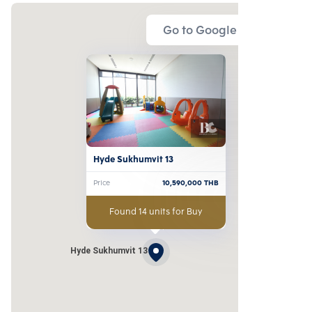
Go to Google Map
Hyde Sukhumvit 13
Price
10,590,000
THB
Found 14 units for Buy
Hyde Sukhumvit 13