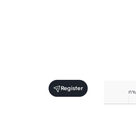
Register
ภา