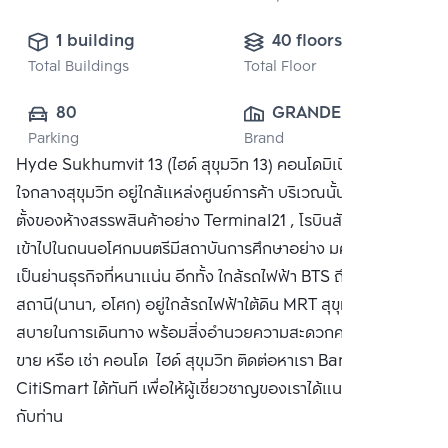
1 building
40 floors
Total Buildings
Total Floor
80
GRANDE ASSET 
Parking
Brand
HOTELS AND 
Hyde Sukhumvit 13 (ไฮด์ สุขุมวิท 13) คอนโดมิเนียมหรูหรา
PROPERTY 
ใจกลางสุขุมวิท อยู่ใกล้แหล่งศูนย์การค้า บริเวณนั้นเป็นแหล่งที่
PUBLIC CO., 
ตั้งของห้างสรรพสินค้าอย่าง Terminal21 , โรบินสัน และเมื่อ
LTD.
เข้าไปในถนนอโศกมนตรีมีสถาบันการศึกษาอย่าง มศว. และยัง
เป็นย่านธุรกิจที่หนาแน่น อีกทั้ง ใกล้รถไฟฟ้า BTS ถึง 2
สถานี(นานา, อโศก) อยู่ใกล้รถไฟฟ้าใต้ดิน MRT สุขุมวิท สะดวก
สบายในการเดินทาง พร้อมสิ่งอำนวยความสะดวกครบครัน ซื้อ
ขาย หรือ เช่า คอนโด ไฮด์ สุขุมวิท ติดต่อหาเรา Bangkok
CitiSmart ได้ทันที เพื่อให้ผู้เชี่ยวชาญของเราได้แนะนำคอนโดให้
กับท่าน