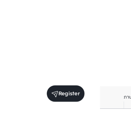
Register
ภา