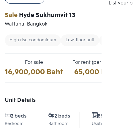
Compare
List your 
Sale
Hyde Sukhumvit 13
Wattana, Bangkok
High rise condominum
Low-floor unit
Condo near B
For sale
For rent (per month)
16,900,000 Baht
65,000 Baht
Unit Details
2 beds
2 beds
85 Sq.m.
Bedroom
Bathroom
Usable area