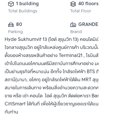
1 building
40 floors
Total Buildings
Total Floor
80
GRANDE ASSET 
Parking
Brand
HOTELS AND 
Hyde Sukhumvit 13 (ไฮด์ สุขุมวิท 13) คอนโดมิเนียมหรูหรา
PROPERTY 
ใจกลางสุขุมวิท อยู่ใกล้แหล่งศูนย์การค้า บริเวณนั้นเป็นแหล่งที่
PUBLIC CO., 
ตั้งของห้างสรรพสินค้าอย่าง Terminal21 , โรบินสัน และเมื่อ
LTD.
เข้าไปในถนนอโศกมนตรีมีสถาบันการศึกษาอย่าง มศว. และยัง
เป็นย่านธุรกิจที่หนาแน่น อีกทั้ง ใกล้รถไฟฟ้า BTS ถึง 2
สถานี(นานา, อโศก) อยู่ใกล้รถไฟฟ้าใต้ดิน MRT สุขุมวิท สะดวก
สบายในการเดินทาง พร้อมสิ่งอำนวยความสะดวกครบครัน ซื้อ
ขาย หรือ เช่า คอนโด ไฮด์ สุขุมวิท ติดต่อหาเรา Bangkok
CitiSmart ได้ทันที เพื่อให้ผู้เชี่ยวชาญของเราได้แนะนำคอนโดให้
กับท่าน