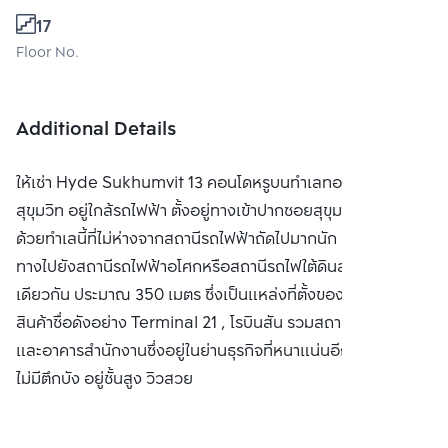
17
Floor No.
Additional Details
ให้เช่า Hyde Sukhumvit 13 คอนโดหรูบนทำเลทองใจกลาง
สุขุมวิท อยู่ใกล้รถไฟฟ้า ตั้งอยู่ทางเข้าปากซอยสุขุมวิท 13 และ
ด้วยทำเลนี้ที่ไม่ห่างจากสถานีรถไฟฟ้าถัดไปมากนัก สามารถเดิน
ทางไปยังสถานีรถไฟฟ้าอโศกหรือสถานีรถไฟใต้ดินสุขุมวิทได้เช่น
เดียวกัน ประมาณ 350 เมตร ซึ่งเป็นแหล่งที่ตั้งของห้างสรรพ
สินค้าชื่อดังอย่าง Terminal 21 , โรบินสัน รวมสถานศึกษาชั้นนำ
และอาคารสำนักงานซึ่งอยู่ในย่านธุรกิจที่หนาแน่นอีกด้วย ห้องนี้
ไม่มีตึกบัง อยู่ชั้นสูง วิวสวย