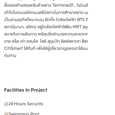
ตั้งของห้างสรรพสินค้าอย่าง Terminal21 , โรบินสัน และเมื่อ
LTD.
เข้าไปในถนนอโศกมนตรีมีสถาบันการศึกษาอย่าง มศว. และยัง
เป็นย่านธุรกิจที่หนาแน่น อีกทั้ง ใกล้รถไฟฟ้า BTS ถึง 2
สถานี(นานา, อโศก) อยู่ใกล้รถไฟฟ้าใต้ดิน MRT สุขุมวิท สะดวก
สบายในการเดินทาง พร้อมสิ่งอำนวยความสะดวกครบครัน ซื้อ
ขาย หรือ เช่า คอนโด ไฮด์ สุขุมวิท ติดต่อหาเรา Bangkok
CitiSmart ได้ทันที เพื่อให้ผู้เชี่ยวชาญของเราได้แนะนำคอนโดให้
กับท่าน
Facilities In Project
24 Hours Security
Swimming Pool