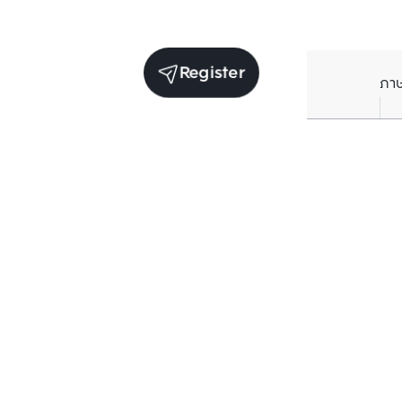
Register
ภา
Units for sale in the same project