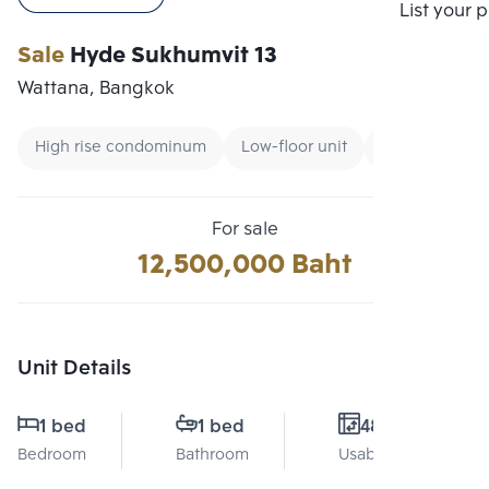
Compare
List your 
Sale
Hyde Sukhumvit 13
Wattana, Bangkok
High rise condominum
Low-floor unit
Condo near B
For sale
12,500,000 Baht
Unit Details
1 bed
1 bed
48 Sq.m.
Bedroom
Bathroom
Usable area