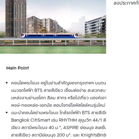
ลงประกาศกั
Main Point
คอนโดพระโขนง อยู่ในย่านสำคัญของกรุงเทพฯ บนถนนสุขุมวิท ใกล้
แนวรถไฟฟ้า BTS สายสีเขียว เชื่อมต่อง่าย สะดวกสบายทั้งการมุ่งสู่
แหล่งงานย่านอโศก สีลม สาทร หรือไปเที่ยว แฮงค์เอาท์ย่านพร้อม
พงษ์-ทองหล่อ-เอกมัย ตอบโจทย์ไลฟ์สไตล์คนรุ่นใหม่
แนะนำคอนโดย่านพระโขนง ใกล้รถไฟฟ้า BTS สายสีเขียว จาก 
Bangkok CitiSmart เช่น RHYTHM สุขุมวิท 44/1 ติด BTS สายสี
เขียว สถานีพระโขนง 40 ม.*, ASPIRE อ่อนนุช สเตชั่น ใกล้ BTS 
สายสีเขียว สถานีอ่อนนุช 200 ม*. และ KnightsBridge Space 