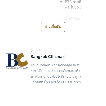
BTS สายสีเขียว สถานี
พระโขนง 550 เมตร*
พื้นที่ใช้สอย: 34-90.25 
ตร.ม.
อ่านเพิ่มเติม
ประเภทห้อง: 1 ห้อง
นอน, 2 ห้องนอน, 3 
Valles HAUS
ห้องนอน
BTS สายสีเขียว สถานี
ผู้เขียน
อ่อนนุช 1.3 กิโลเมตร*
Bangkok Citismart
พื้นที่ใช้สอย: 34.5-97 
ตัวแทนอสังหา ตัวจริงของคุณ เพราะการขายอสัง
ตร.ม.
หาฯ ไม่ใช่แค่ลงประกาศแล้วจบไป ให้ กรุงเทพ ซิตี้สมา
ประเภทห้อง: 1 ห้อง
ร์ท ตัวแทนแบบตัวจริงที่คุณไว้ใจ ดูแลเรื่องขาย
นอน, 1 ห้องนอนพลัส, 
ปล่อยเช่า บ้าน คอนโด แบบครบวงจร
2 ห้องนอน, 3 ห้อง
Ideo Mobi สุขุมวิท 40
นอน
BTS สายสีเขียว สถานี
เอกมัย 600 เมตร*