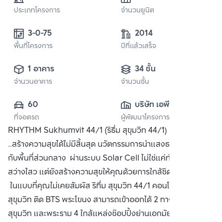
ประเภทโครงการ
จำนวนยูนิต
3-0-75
2014
พื้นที่โครงการ
ปีที่แล้วเสร็จ
1 อาคาร
34 ชั้น
จำนวนอาคาร
จำนวนชั้น
60
บริษัท เอพี (ไทย
ที่จอดรถ
ผู้พัฒนาโครงการ
แลนด์) 
RHYTHM Sukhumvit 44/1 (ริธึ่ม สุขุมวิท 44/1) ธรรมชาติ
จำกัด(มหาชน)
..สร้างความสุขได้ไม่มีสิ้นสุด นวัตกรรมการนำแสงธรรมชาติมาใช้
กับพื้นที่ส่วนกลาง ผ่านระบบ Solar Cell ไม่ใช่แค่ทำให้ชีวิต
สว่างไสว แต่ยังสร้างความสุขให้คุณด้วยการใกล้ชิดธรรมชาติ
ในแบบที่คุณไม่เคยสัมผัส ริทึ่ม สุขุมวิท 44/1 คอนโดหรู ริมถนน
สุขุมวิท ติด BTS พระโขนง สามารถเข้าออกได้ 2 ทาง ทั้งเส้นถนน
สุขุมวิท และพระราม 4 ใกล้แหล่งช๊อปปิ้งย่านเอกมัย เช่น