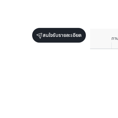
สนใจรับรายละเอียด
ภา
ราคาเฉลี่ยต่อตารางเมตรในพื้นที่ใกล้เคียง (รายปี)
** อ้างอิงจากฐานข้อมูล BC เท่านั้น
ราคาปัจจุบัน
฿
188,592
/ ตารางเมตร