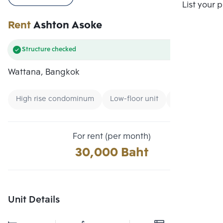
Compare
List your 
Rent
Ashton Asoke
Structure checked
Wattana, Bangkok
High rise condominum
Low-floor unit
Condo near Un
For rent (per month)
30,000 Baht
Unit Details