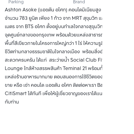
Parking
Brand
DEVELOPMENT 
Ashton Asoke (แอชตัน อโศก) คอนโดมิเนียมสูง 50 ชั้น
PUBLIC CO., 
จำนวน 783 ยูนิต เพียง 1 ก้าว จาก MRT สุขุมวิท และเพียง 230
LTD.
เมตร จาก BTS อโศก ตั้งอยู่บนทำเลใจกลางสุขุมวิท
จุดศูนย์กลางของกรุงเทพ พร้อมด้วยแหล่งสาธารณูปโภค พร้อม
พื้นที่สีเขียวภายในโครงการใหญ่กว่า 1 ไร่ ให้ความรูสึกเหมือนใช้
ชีวิตท่ามกลางธรรมชาติในใจกลางเมือง พร้อมสิ่งอำนวยความ
สะดวกครบครัน ได้แก่ สระว่ายน้ำ Social Club Fitness Sky
Lounge ใกล้ห้างสรรพสินค้า Teminal 21 พร้อมทั้งเป็นที่รวม
แหล่งร้านอาหารมากมาย ตอบสนองการใช้ชีวิตของคนเมือง ซื้อ
ขาย หรือ เช่า คอนโด แอชตัน อโศก ติดต่อหาเรา Bangkok
CitiSmart ได้ทันที เพื่อให้ผู้เชี่ยวชาญของเราได้แนะนำคอนโดให้
กับท่าน