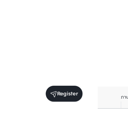
Register
ภา