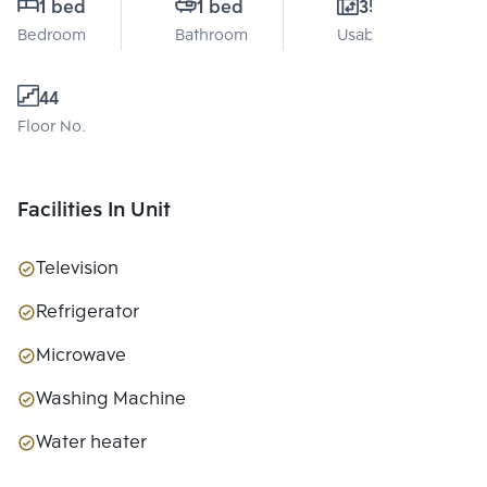
1 bed
1 bed
35 Sq.m.
Bedroom
Bathroom
Usable area
44
Floor No.
Facilities In Unit
Television
Refrigerator
Microwave
Washing Machine
Water heater