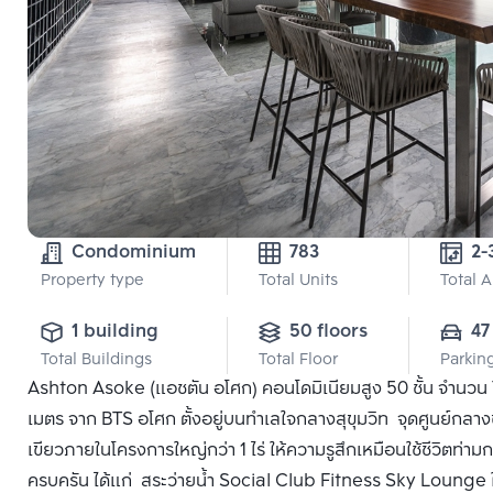
Condominium
783
2-
Property type
Total Units
Total 
1 building
50 floors
47
Total Buildings
Total Floor
Parkin
Ashton Asoke (แอชตัน อโศก) คอนโดมิเนียมสูง 50 ชั้น จำนวน 78
เมตร จาก BTS อโศก ตั้งอยู่บนทำเลใจกลางสุขุมวิท จุดศูนย์กลา
เขียวภายในโครงการใหญ่กว่า 1 ไร่ ให้ความรูสึกเหมือนใช้ชีวิต
ครบครัน ได้แก่ สระว่ายน้ำ Social Club Fitness Sky Lounge ใก