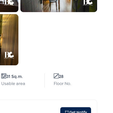
31 Sq.m.
28
Usable area
Floor No.
Get Notify