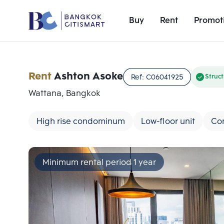
Buy
Rent
Promot
Rent
Ashton Asoke
Ref:
C06041925
Struc
Wattana, Bangkok
High rise condominum
Low-floor unit
Co
Minimum rental period 1 year
Add comparative units
Number 1