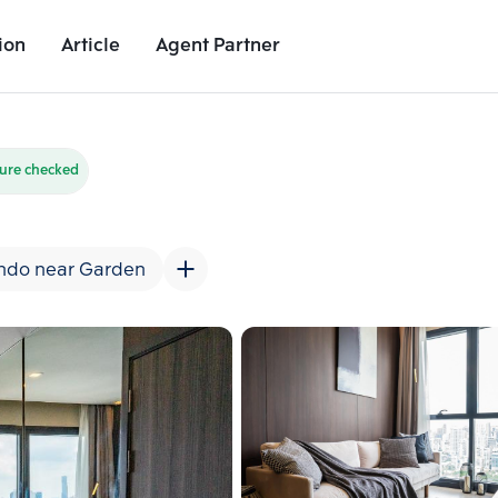
ion
Article
Agent Partner
Unit Images
Unit Details
Project Details
Nearby Places
ture checked
ndo near Garden
Add comparative units
Add comparat
Number 2
Number