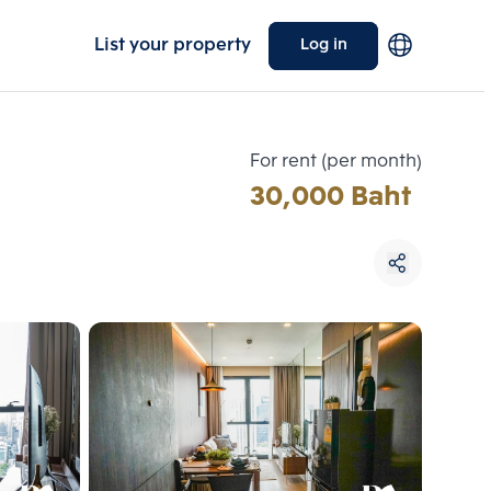
List your property
Log in
For rent (per month)
30,000 Baht
Choose comparative unit
Maximum 3 units
ive units
Compare
 3
Clear all