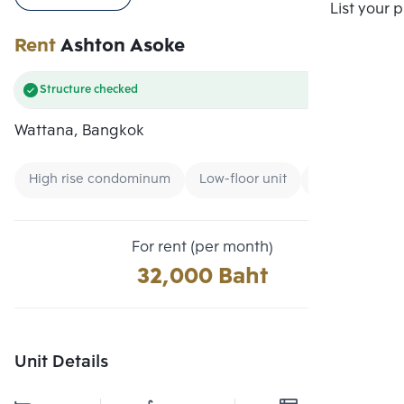
Compare
List your 
Rent
Ashton Asoke
Structure checked
Wattana, Bangkok
High rise condominum
Low-floor unit
Condo near Un
For rent (per month)
32,000 Baht
Unit Details