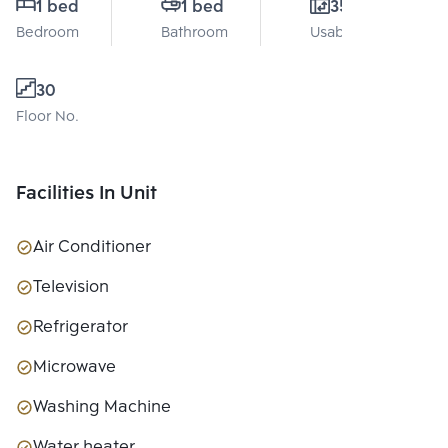
1 bed
1 bed
35 Sq.m.
Bedroom
Bathroom
Usable area
30
Floor No.
Facilities In Unit
Air Conditioner
Television
Refrigerator
Microwave
Washing Machine
Water heater