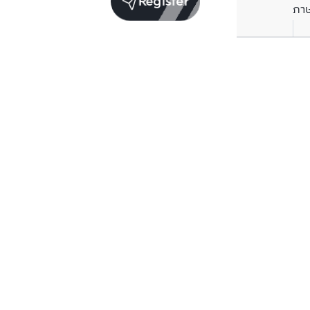
Register
ภา
Units for rent in the same project
Structure che
Structure checked