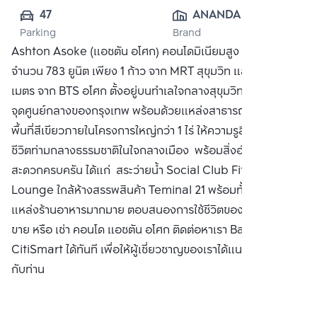
47
ANANDA 
Parking
Brand
DEVELOPMENT 
Ashton Asoke (แอชตัน อโศก) คอนโดมิเนียมสูง 50 ชั้น
PUBLIC CO., 
จำนวน 783 ยูนิต เพียง 1 ก้าว จาก MRT สุขุมวิท และเพียง 230
LTD.
เมตร จาก BTS อโศก ตั้งอยู่บนทำเลใจกลางสุขุมวิท
จุดศูนย์กลางของกรุงเทพ พร้อมด้วยแหล่งสาธารณูปโภค พร้อม
พื้นที่สีเขียวภายในโครงการใหญ่กว่า 1 ไร่ ให้ความรูสึกเหมือนใช้
ชีวิตท่ามกลางธรรมชาติในใจกลางเมือง พร้อมสิ่งอำนวยความ
สะดวกครบครัน ได้แก่ สระว่ายน้ำ Social Club Fitness Sky
Lounge ใกล้ห้างสรรพสินค้า Teminal 21 พร้อมทั้งเป็นที่รวม
แหล่งร้านอาหารมากมาย ตอบสนองการใช้ชีวิตของคนเมือง ซื้อ
ขาย หรือ เช่า คอนโด แอชตัน อโศก ติดต่อหาเรา Bangkok
CitiSmart ได้ทันที เพื่อให้ผู้เชี่ยวชาญของเราได้แนะนำคอนโดให้
กับท่าน