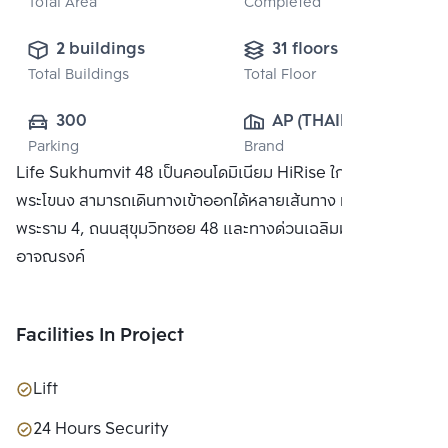
Total Area
Completed
2 buildings
31 floors
Total Buildings
Total Floor
300
AP (THAILAND) 
Parking
Brand
PUBLIC CO., 
Life Sukhumvit 48 เป็นคอนโดมิเนียม HiRise ใกล้สถานี
LTD.
พระโขนง สามารถเดินทางเข้าออกได้หลายเส้นทาง ทั้งถนน
พระราม 4, ถนนสุขุมวิทซอย 48 และทางด่วนเฉลิมมหานครและ
อาจณรงค์
Facilities In Project
Lift
24 Hours Security