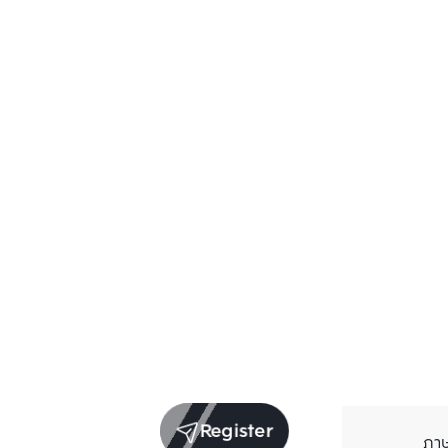
Register
ภา