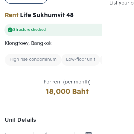
Compare
List your 
Rent
Life Sukhumvit 48
Structure checked
Klongtoey, Bangkok
High rise condominum
Low-floor unit
Condo near B
For rent (per month)
18,000 Baht
Unit Details