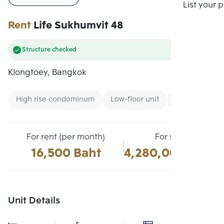
Compare
List your 
Rent
Life Sukhumvit 48
Structure checked
Klongtoey, Bangkok
High rise condominum
Low-floor unit
Expressway
For rent (per month)
For sale
16,500 Baht
4,280,000 Baht
Unit Details