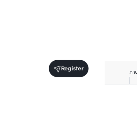
Register
ภา
Units for rent in the same project