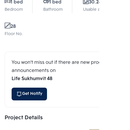
1 bed
1 bed
30.24 Sq.m.
Bedroom
Bathroom
Usable area
28
Floor No.
You won't miss out if there are new program
announcements on
Life Sukhumvit 48
Get Notify
Project Details