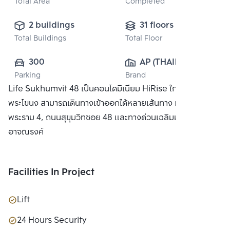
Total Area
Completed
2 buildings
31 floors
Total Buildings
Total Floor
300
AP (THAILAND) 
Parking
Brand
PUBLIC CO., 
Life Sukhumvit 48 เป็นคอนโดมิเนียม HiRise ใกล้สถานี
LTD.
พระโขนง สามารถเดินทางเข้าออกได้หลายเส้นทาง ทั้งถนน
พระราม 4, ถนนสุขุมวิทซอย 48 และทางด่วนเฉลิมมหานครและ
อาจณรงค์
Facilities In Project
Lift
24 Hours Security