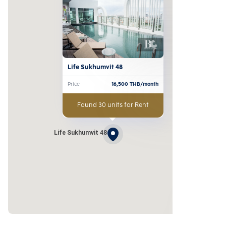
Life Sukhumvit 48
Price
16,500
THB/month
Found 30 units for Rent
Life Sukhumvit 48