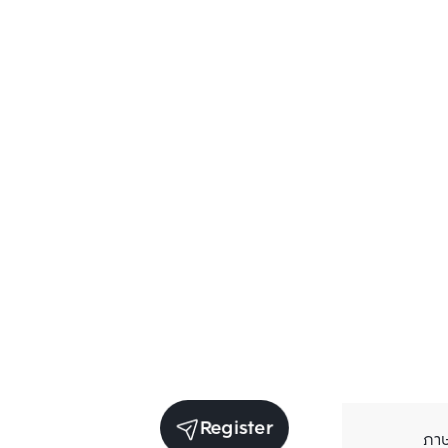
Register
ภา