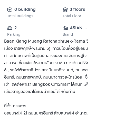
0 building
3 floors
Total Buildings
Total Floor
2
ASIAN 
Parking
Brand
PROPERTY 
Baan Klang Muang Ratchaphruek-Rama 5 (บ้านกลาง
(KRUNGTHEP) 
เมือง ราชพฤกษ์-พระราม 5) ทาวนโฮมตั้งอยู่ซอยบางไผ่ 21 บน
CO., LTD.
ทำเลศักยภาพที่เป็นศูนย์กลางของการเดินทางสู่ใจกลางเมือง
สามารถเชื่อมต่อได้หลายเส้นทาง เช่น ทางด่วนศรีรัช ด่านพระราม
6 , รถไฟฟ้าสายสีม่วง สถานีแยกติวานนท์, ถนนพระราม 5-นคร
อินทร์, ถนนราชพฤกษ์, ถนนบางกรวย-ไทรน้อย ซื้อ ขาย หรือ
เช่า ติดต่อหาเรา Bangkok CitiSmart ได้ทันที เพื่อให้ผู้
เชี่ยวชาญของเราได้แนะนำคอนโดให้กับท่าน
ที่ตั้งโครงการ
ซอยบางไผ่ 21 ถนนนครอินทร์ ตำบลบางไผ่ อำเภอเมืองนนทบุรี