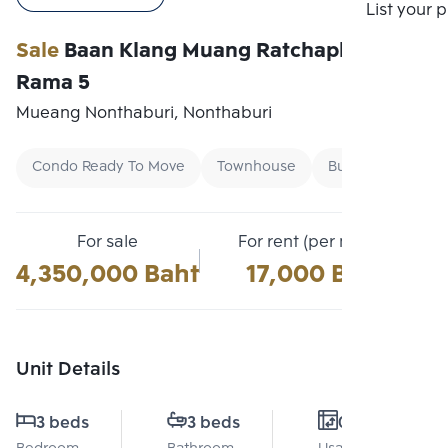
Compare
List your 
Sale
Baan Klang Muang Ratchaphruek-
Rama 5
Mueang Nonthaburi, Nonthaburi
Condo Ready To Move
Townhouse
Buy
For sale
For rent (per month)
4,350,000 Baht
17,000 Baht
Unit Details
3 beds
3 beds
0 Sq.m.