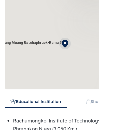
 Klang Muang Ratchaphruek-Rama 5
Educational Institution
Shopping mall
Rachamongkol Institute of Technology
Phranakon Nuea (3.050 Km.)