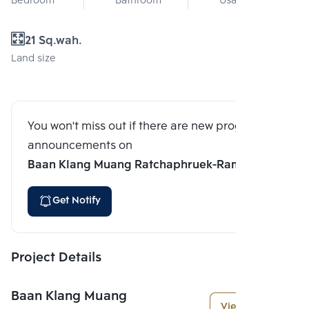
Bedroom
Bathroom
Usable area
21 Sq.wah.
Land size
You won't miss out if there are new program
announcements on
Baan Klang Muang Ratchaphruek-Rama 5
Get Notify
Project Details
Baan Klang Muang
View More