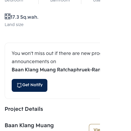
Bedroom
Bathroom
Usable area
17.3 Sq.wah.
Land size
You won't miss out if there are new program
announcements on
Baan Klang Muang Ratchaphruek-Rama 5
Get Notify
Project Details
Baan Klang Muang
View More