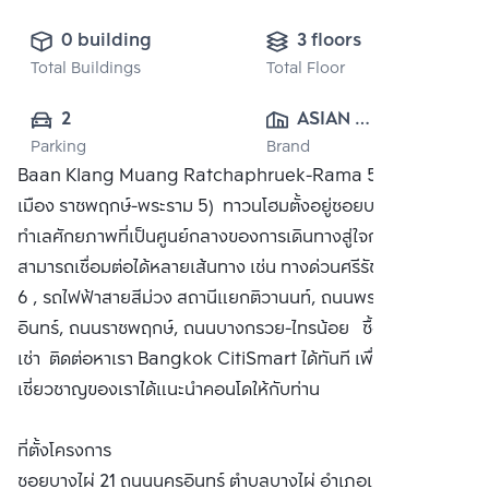
0 building
3 floors
Total Buildings
Total Floor
2
ASIAN 
Parking
Brand
PROPERTY 
Baan Klang Muang Ratchaphruek-Rama 5 (บ้านกลาง
(KRUNGTHEP) 
เมือง ราชพฤกษ์-พระราม 5) ทาวนโฮมตั้งอยู่ซอยบางไผ่ 21 บน
CO., LTD.
ทำเลศักยภาพที่เป็นศูนย์กลางของการเดินทางสู่ใจกลางเมือง
สามารถเชื่อมต่อได้หลายเส้นทาง เช่น ทางด่วนศรีรัช ด่านพระราม
6 , รถไฟฟ้าสายสีม่วง สถานีแยกติวานนท์, ถนนพระราม 5-นคร
อินทร์, ถนนราชพฤกษ์, ถนนบางกรวย-ไทรน้อย ซื้อ ขาย หรือ
เช่า ติดต่อหาเรา Bangkok CitiSmart ได้ทันที เพื่อให้ผู้
เชี่ยวชาญของเราได้แนะนำคอนโดให้กับท่าน
ที่ตั้งโครงการ
ซอยบางไผ่ 21 ถนนนครอินทร์ ตำบลบางไผ่ อำเภอเมืองนนทบุรี