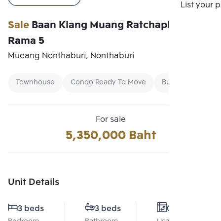
Compare
List your 
Sale
Baan Klang Muang Ratchaphruek-
Rama 5
Mueang Nonthaburi, Nonthaburi
Townhouse
Condo Ready To Move
Buy
For sale
5,350,000 Baht
Unit Details
3 beds
3 beds
0 Sq.m.