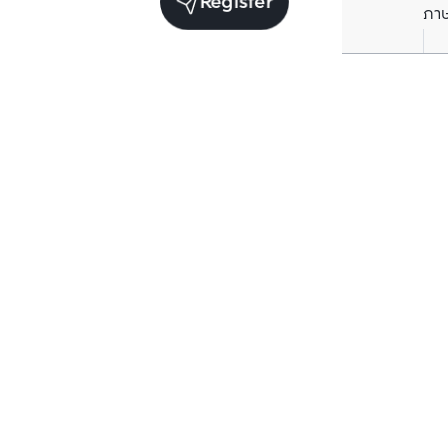
Register
ภา
Units for sale in the same project