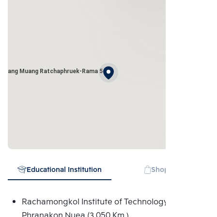
 Klang Muang Ratchaphruek-Rama 5
Educational Institution
Shopping mall
Rachamongkol Institute of Technology
Phranakon Nuea (3.050 Km.)