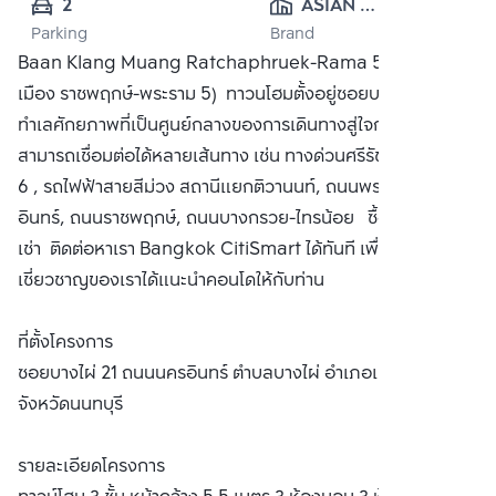
2
ASIAN 
Parking
Brand
PROPERTY 
Baan Klang Muang Ratchaphruek-Rama 5 (บ้านกลาง
(KRUNGTHEP) 
เมือง ราชพฤกษ์-พระราม 5) ทาวนโฮมตั้งอยู่ซอยบางไผ่ 21 บน
CO., LTD.
ทำเลศักยภาพที่เป็นศูนย์กลางของการเดินทางสู่ใจกลางเมือง
สามารถเชื่อมต่อได้หลายเส้นทาง เช่น ทางด่วนศรีรัช ด่านพระราม
6 , รถไฟฟ้าสายสีม่วง สถานีแยกติวานนท์, ถนนพระราม 5-นคร
อินทร์, ถนนราชพฤกษ์, ถนนบางกรวย-ไทรน้อย ซื้อ ขาย หรือ
เช่า ติดต่อหาเรา Bangkok CitiSmart ได้ทันที เพื่อให้ผู้
เชี่ยวชาญของเราได้แนะนำคอนโดให้กับท่าน
ที่ตั้งโครงการ
ซอยบางไผ่ 21 ถนนนครอินทร์ ตำบลบางไผ่ อำเภอเมืองนนทบุรี
จังหวัดนนทบุรี
รายละเอียดโครงการ