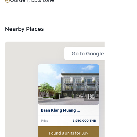
Garden, BBQ zone
Nearby Places
Go to Google Map
Baan Klang Muang 
Ratchaphruek-Rama 5
Price
3,950,000
THB
Found 8 units for Buy