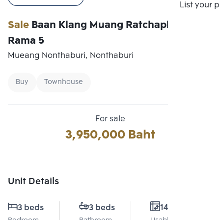
Compare
List your 
Sale
Baan Klang Muang Ratchaphruek-
Rama 5
Mueang Nonthaburi, Nonthaburi
Buy
Townhouse
For sale
3,950,000 Baht
Unit Details
3 beds
3 beds
141 Sq.m.