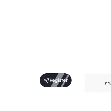
Register
ภา