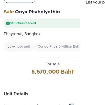
Compare
List your 
Sale
Onyx Phaholyothin
Structure checked
Phayathai, Bangkok
Low-floor unit
Condo Price 5 Million Baht - 7 Million Bah
For sale
5,570,000 Baht
Unit Details