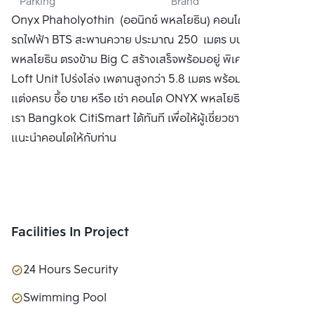
Parking
Brand
CO., LTD.
Onyx Phaholyothin (ออนิกซ์ พหลโยธิน) คอนโดสถานี
รถไฟฟ้า BTS สะพานควาย ประมาณ 250 เมตร บนถนน
พหลโยธิน ตรงข้าม Big C สร้างเสร็จพร้อมอยู่ พิเศษด้วยห้อง
Loft Unit โปร่งโล่ง เพดานสูงกว่า 5.8 เมตร พร้อมเฟอร์นิเจอร์
แต่งครบ ซื้อ ขาย หรือ เช่า คอนโด ONYX พหลโยธิน ติดต่อหา
เรา Bangkok CitiSmart ได้ทันที เพื่อให้ผู้เชี่ยวชาญของเราได้
แนะนำคอนโดให้กับท่าน
Facilities In Project
24 Hours Security
Swimming Pool