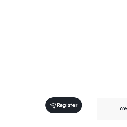
Register
ภา