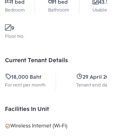
1 bed
1 bed
43.5 Sq.m.
Bedroom
Bathroom
Usable area
9
Floor No.
Current Tenant Details
18,000 Baht
29 April 2024
For rent per month
Tenant end date
Facilities In Unit
Wireless Internet (Wi-Fi)