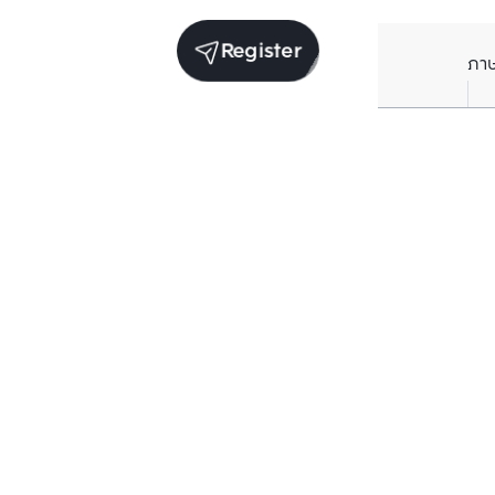
Register
ภา
Average price per Sq.m. in nearby area (per
year)
** Source BC database
Current Price
฿
143,771
/ Sq.m.