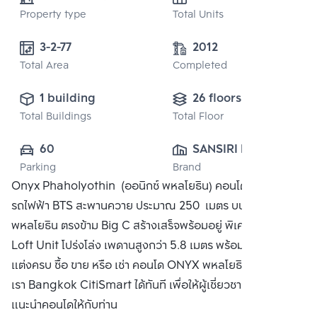
Property type
Total Units
3-2-77 
2012
Total Area
Completed
1 building
26 floors
Total Buildings
Total Floor
60
SANSIRI PUBLIC 
Parking
Brand
CO., LTD.
Onyx Phaholyothin (ออนิกซ์ พหลโยธิน) คอนโดสถานี
รถไฟฟ้า BTS สะพานควาย ประมาณ 250 เมตร บนถนน
พหลโยธิน ตรงข้าม Big C สร้างเสร็จพร้อมอยู่ พิเศษด้วยห้อง
Loft Unit โปร่งโล่ง เพดานสูงกว่า 5.8 เมตร พร้อมเฟอร์นิเจอร์
แต่งครบ ซื้อ ขาย หรือ เช่า คอนโด ONYX พหลโยธิน ติดต่อหา
เรา Bangkok CitiSmart ได้ทันที เพื่อให้ผู้เชี่ยวชาญของเราได้
แนะนำคอนโดให้กับท่าน