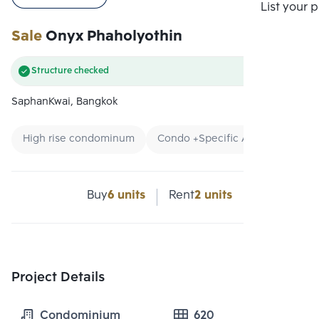
Compare
List your 
Sale
Onyx Phaholyothin
Structure checked
SaphanKwai, Bangkok
High rise condominum
Condo +Specific Area
Condo
Buy
6 units
Rent
2 units
Project Details
Condominium
620