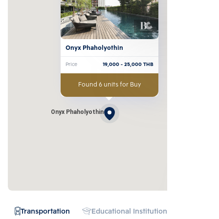
Onyx Phaholyothin
Price
19,000
- 25,000
THB
Found 6 units for Buy
Onyx Phaholyothin
Transportation
Educational Institution
Hospital