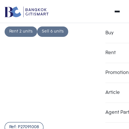
Rent 2 units
Sell 6 units
Buy
Rent
Promotion
Article
Choose comparative unit
Clear all
Maximum 3 units
Add comparative units
Add comparative units
Add comparative units
Agent Par
Number 1
Number 2
Number 3
Ref:
P27091008