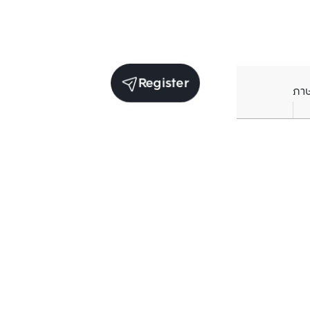
Register
ภา
Units for sale in the same project