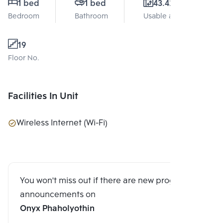
1 bed
1 bed
43.42 Sq.m.
Bedroom
Bathroom
Usable area
19
Floor No.
Facilities In Unit
Wireless Internet (Wi-Fi)
You won't miss out if there are new program
announcements on
Onyx Phaholyothin