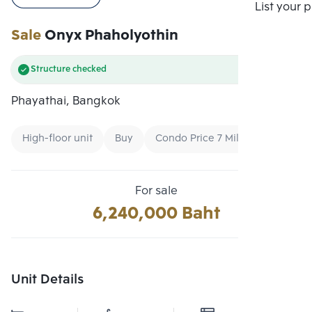
Compare
List your 
Sale
Onyx Phaholyothin
Structure checked
Phayathai, Bangkok
High-floor unit
Buy
Condo Price 7 Million Baht - 10 M
For sale
6,240,000 Baht
Unit Details