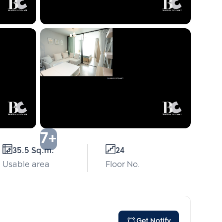
7+
35.5 Sq.m.
24
Usable area
Floor No.
Get Notify