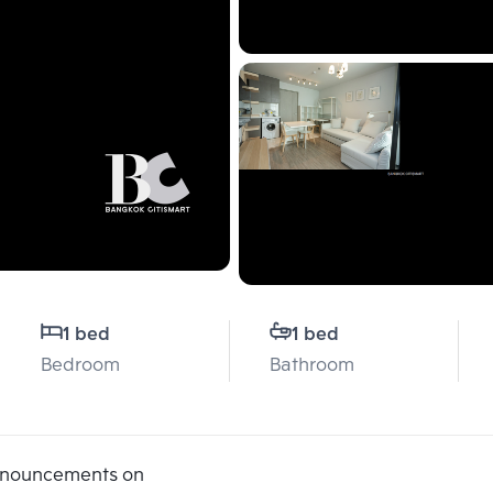
1 bed
1 bed
Bedroom
Bathroom
announcements on