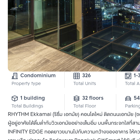
Condominium
326
1-
Property type
Total Units
Total 
1 building
32 floors
54
Total Buildings
Total Floor
Parkin
RHYTHM Ekkamai (ริธึ่ม เอกมัย) คอนโดใหม่ ติดถนนเอกมัย (ซอ
ผู้อยู่อาศัยได้ดื่มด่ำกับวิวเอกมัยอย่างเต็มอิ่ม บนพื้นกระจกใสที่
INFINITY EDGE ทอดยาวขนานไปกับความกว้างของอาคาร ให้ความรู