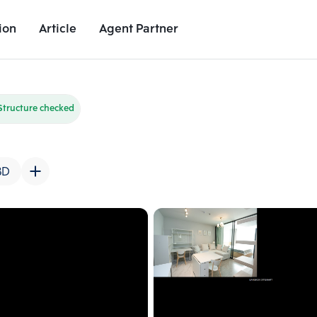
ion
Article
Agent Partner
Unit Images
Unit Details
Project Details
Nearby Places
Structure checked
BD
Add comparative units
Add comparat
Number 2
Number