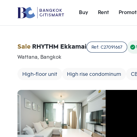
Buy
Rent
Promot
Sale
RHYTHM Ekkamai
Ref:
C27091667
Wattana, Bangkok
High-floor unit
High rise condominum
C
Add comparative units
Number 1