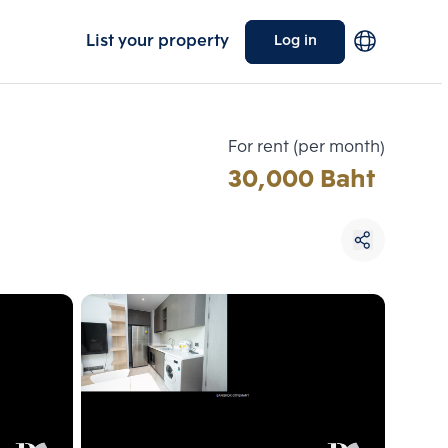
List your property
Log in
For rent (per month)
30,000 Baht
Choose comparative unit
Maximum 3 units
ive units
Compare
 3
Clear all