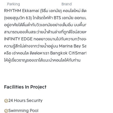
Parking
Brand
CO., LTD
RHYTHM Ekkamai (ริธึ่ม เอกมัย) คอนโดใหม่ ติดถนนเอกมัย
(ซอยสุขุมวิท 63) ใกล้รถไฟฟ้า BTS เอกมัย ออกแบบมาเพื่อให้ผู้
อยู่อาศัยได้ดื่มด่ำกับวิวเอกมัยอย่างเต็มอิ่ม บนพื้นกระจกใสที่
สามารถมองเห็นสระว่ายน้ำด้านล่างที่ถูกดีไซน์สวยหรู แบบ
INFINITY EDGE ทอดยาวขนานไปกับความกว้างของอาคาร ให้
ความรู้สึกไม่ต่างจากว่ายน้ำอยู่บน Marina Bay Sands ซื้อ ขาย
หรือ เช่าคอนโด ติดต่อหาเรา Bangkok CitiSmart ได้ทันที เพื่อ
ให้ผู้เชี่ยวชาญของเราได้แนะนำคอนโดให้กับท่าน
Facilities In Project
24 Hours Security
Swimming Pool