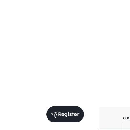
Register
ภา