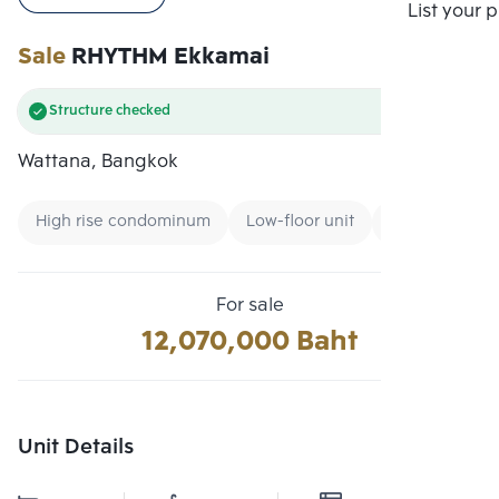
Compare
List your 
Sale
RHYTHM Ekkamai
Structure checked
Wattana, Bangkok
High rise condominum
Low-floor unit
CBD
For sale
12,070,000 Baht
Unit Details