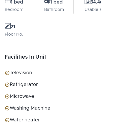
1 bed
1 bed
34.46 Sq.m.
Bedroom
Bathroom
Usable area
21
Floor No.
Facilities In Unit
Television
Refrigerator
Microwave
Washing Machine
Water heater