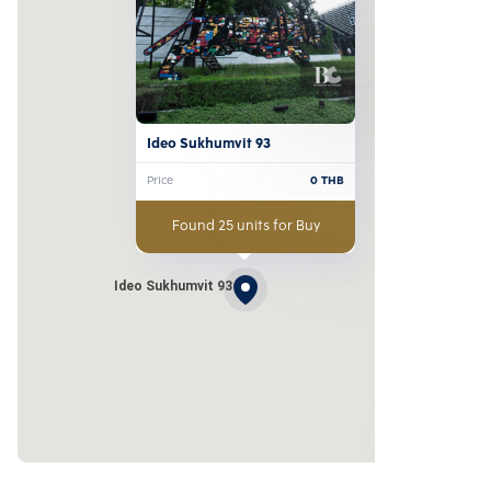
Ideo Sukhumvit 93
Price
0
THB
Found 25 units for Buy
Ideo Sukhumvit 93