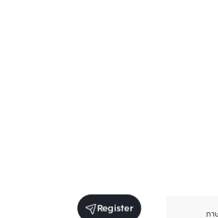
Register
ภา