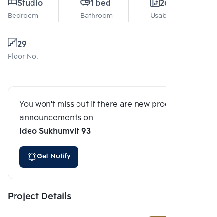
Studio
1 bed
26 Sq.m.
Bedroom
Bathroom
Usable area
29
Floor No.
You won't miss out if there are new program
announcements on
Ideo Sukhumvit 93
Get Notify
Project Details