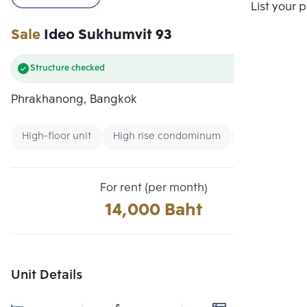
Compare
List your 
Sale
Ideo Sukhumvit 93
Structure checked
Phrakhanong, Bangkok
High-floor unit
High rise condominum
Renting forei
For rent (per month)
14,000 Baht
Unit Details