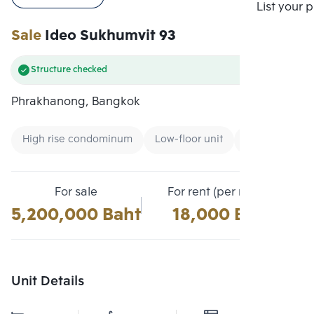
Compare
List your 
Sale
Ideo Sukhumvit 93
Structure checked
Phrakhanong, Bangkok
High rise condominum
Low-floor unit
Renting forei
For sale
For rent (per month)
5,200,000 Baht
18,000 Baht
Unit Details