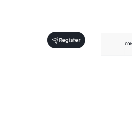
Register
ภา
Units for sale in the same project