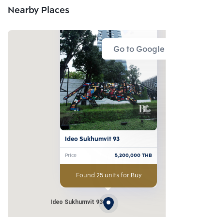
Nearby Places
Go to Google Map
Ideo Sukhumvit 93
Price
5,200,000
THB
Found 25 units for Buy
Ideo Sukhumvit 93