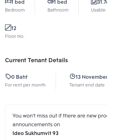
1 bed
1 bed
31.76 Sq.m.
Bedroom
Bathroom
Usable area
12
Floor No.
Current Tenant Details
0 Baht
13 November 2026
For rent per month
Tenant end date
You won't miss out if there are new program
announcements on
Ideo Sukhumvit 93