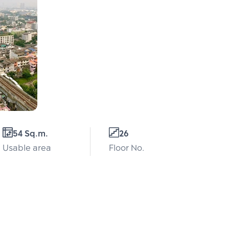
54 Sq.m.
26
Usable area
Floor No.