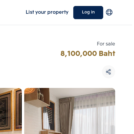
List your property
Log in
For sale
8,100,000 Baht
Choose comparative unit
Maximum 3 units
ive units
Compare
 3
Clear all