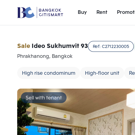
Buy
Rent
Promot
Sale
Ideo Sukhumvit 93
Ref:
C2712230005
Phrakhanong, Bangkok
High rise condominum
High-floor unit
Re
Sell with tenant
Add comparative units
Number 1