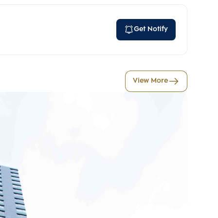
Get Notify
View More