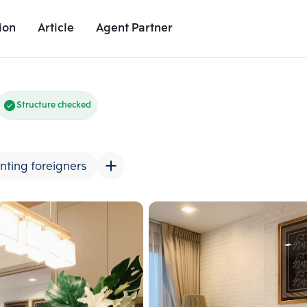
ion
Article
Agent Partner
Unit Images
Unit Details
Project Details
Nearby Places
Structure checked
nting foreigners
Add comparative units
Add comparat
Number 2
Number