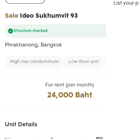
Compare
List your 
Sale
Ideo Sukhumvit 93
Structure checked
Phrakhanong, Bangkok
High rise condominum
Low-floor unit
Renting forei
For rent (per month)
24,000 Baht
Unit Details