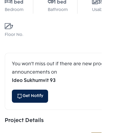
1 bed
1 bed
35 Sq.m.
Bedroom
Bathroom
Usable area
7
Floor No.
You won't miss out if there are new program
announcements on
Ideo Sukhumvit 93
Get Notify
Project Details