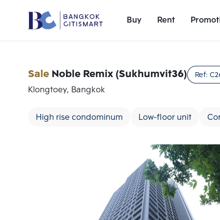
Buy
Rent
Promot
Sale
Noble Remix (Sukhumvit36)
Ref:
C2
Klongtoey, Bangkok
High rise condominum
Low-floor unit
Con
Add comparative units
Number 1