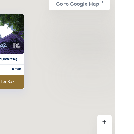
Go to Google Map
humvit36)
0
THB
 for Buy