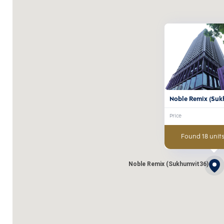
Noble Remix (Suk
Price
Found 18 units
Noble Remix (Sukhumvit36)