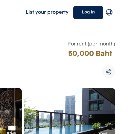
List your property
Log in
For rent (per month)
50,000 Baht
Choose comparative unit
Maximum 3 units
ive units
Compare
 3
Clear all