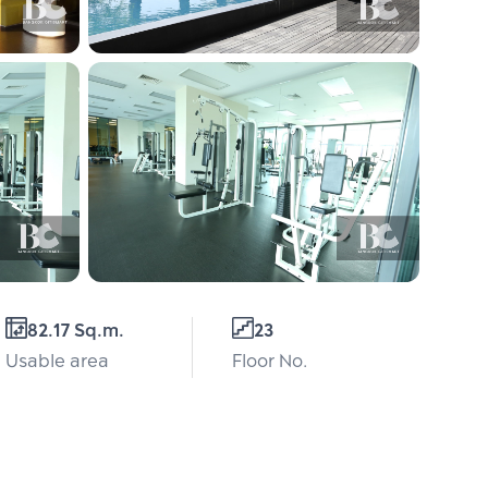
82.17 Sq.m.
23
Usable area
Floor No.