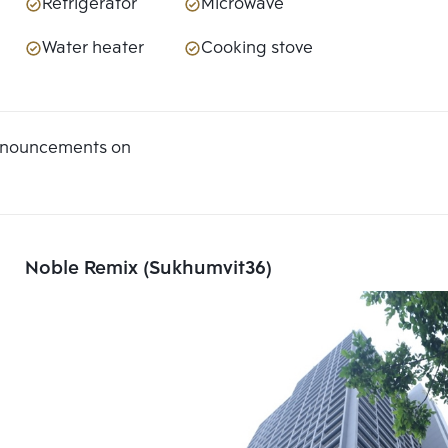
Refrigerator
Microwave
Water heater
Cooking stove
announcements on
Noble Remix (Sukhumvit36)