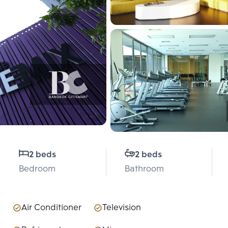
2 beds
2 beds
Bedroom
Bathroom
Air Conditioner
Television