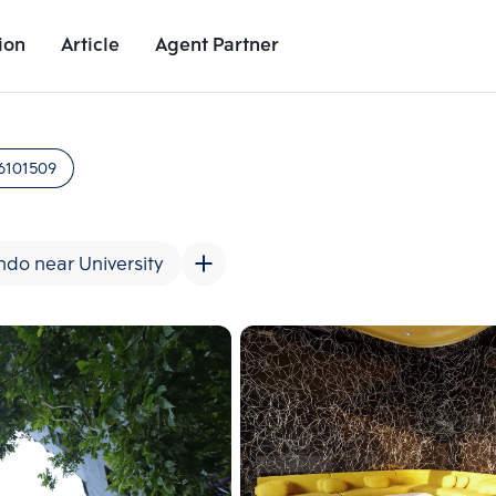
ion
Article
Agent Partner
Unit Images
Unit Details
Project Details
Nearby Places
6101509
do near University
Add comparative units
Add comparat
Number 2
Number