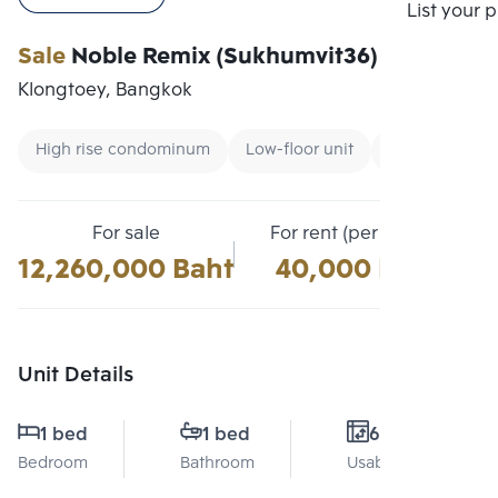
Compare
List your 
Sale
Noble Remix (Sukhumvit36)
Klongtoey, Bangkok
High rise condominum
Low-floor unit
CBD
For sale
For rent (per month)
12,260,000 Baht
40,000 Baht
Unit Details
1 bed
1 bed
61 Sq.m.
Bedroom
Bathroom
Usable area