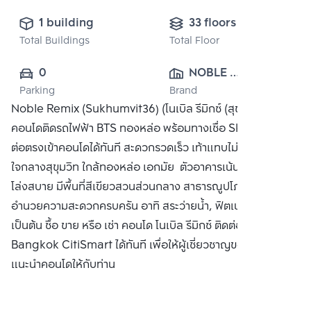
1 building
33 floors
Total Buildings
Total Floor
0
NOBLE 
Parking
Brand
DEVELOPMENT 
Noble Remix (Sukhumvit36) (โนเบิล รีมิกซ์ (สุขุมวิท 36))
PUBLIC CO., 
คอนโดติดรถไฟฟ้า BTS ทองหล่อ พร้อมทางเชื่อ Sky Walk เชื่อ
LTD.
ต่อตรงเข้าคอนโดได้ทันที สะดวกรวดเร็ว เท้าแทบไม่ติดพื้น
ใจกลางสุขุมวิท ใกล้ทองหล่อ เอกมัย ตัวอาคารเน้นความโปร่ง
โล่งสบาย มีพื้นที่สีเขียวสวนส่วนกลาง สาธารณูปโภคและสิ่ง
อำนวยความสะดวกครบครัน อาทิ สระว่ายน้ำ, ฟิตเนส, ห้องสตีม
เป็นต้น ซื้อ ขาย หรือ เช่า คอนโด โนเบิล รีมิกซ์ ติดต่อหาเรา
Bangkok CitiSmart ได้ทันที เพื่อให้ผู้เชี่ยวชาญของเราได้
แนะนำคอนโดให้กับท่าน