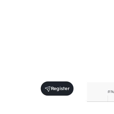
Register
ภา