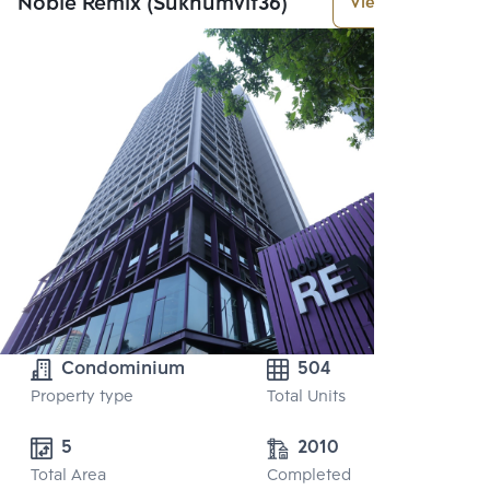
Noble Remix (Sukhumvit36)
View More
Condominium
504
Property type
Total Units
5 
2010
Total Area
Completed