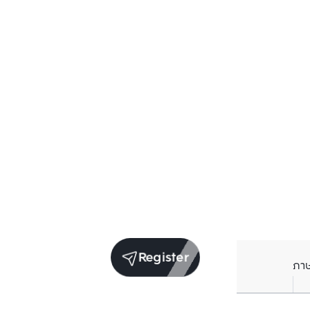
Register
ภา