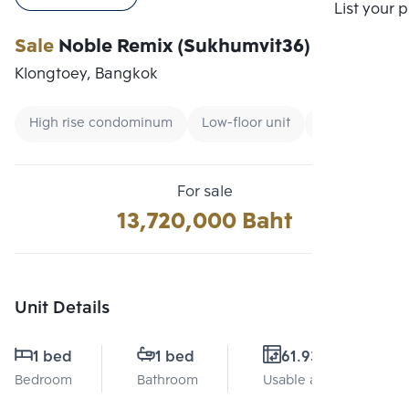
Compare
List your 
Sale
Noble Remix (Sukhumvit36)
Klongtoey, Bangkok
High rise condominum
Low-floor unit
Condo near B
For sale
13,720,000 Baht
Unit Details
1 bed
1 bed
61.93 Sq.m.
Bedroom
Bathroom
Usable area