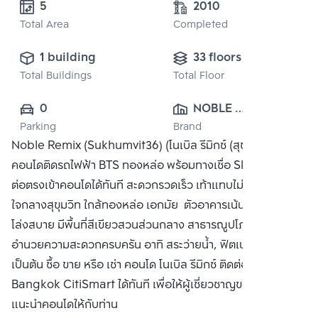
5 
2010
Total Area
Completed
1 building
33 floors
Total Buildings
Total Floor
0
NOBLE 
Parking
Brand
DEVELOPMENT 
Noble Remix (Sukhumvit36) (โนเบิล รีมิกซ์ (สุขุมวิท 36))
PUBLIC CO., 
คอนโดติดรถไฟฟ้า BTS ทองหล่อ พร้อมทางเชื่อ Sky Walk เชื่อ
LTD.
ต่อตรงเข้าคอนโดได้ทันที สะดวกรวดเร็ว เท้าแทบไม่ติดพื้น
ใจกลางสุขุมวิท ใกล้ทองหล่อ เอกมัย ตัวอาคารเน้นความโปร่ง
โล่งสบาย มีพื้นที่สีเขียวสวนส่วนกลาง สาธารณูปโภคและสิ่ง
อำนวยความสะดวกครบครัน อาทิ สระว่ายน้ำ, ฟิตเนส, ห้องสตีม
เป็นต้น ซื้อ ขาย หรือ เช่า คอนโด โนเบิล รีมิกซ์ ติดต่อหาเรา
Bangkok CitiSmart ได้ทันที เพื่อให้ผู้เชี่ยวชาญของเราได้
แนะนำคอนโดให้กับท่าน