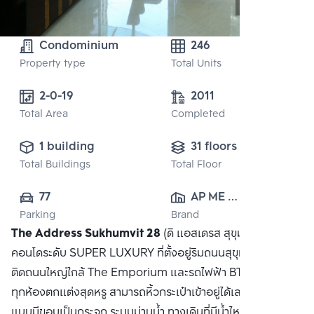
Condominium
246
Property type
Total Units
2-0-19 
2011
Total Area
Completed
1 building
31 floors
Total Buildings
Total Floor
77
AP ME 
Parking
Brand
(SUKHUMVIT) 
The Address Sukhumvit 28
(ดิ แอสเดรส สุขุมวิท 28)
CO., LTD.
คอนโดระดับ SUPER LUXURY ที่ตั้งอยู่ริมถนนสุขุมวิท ในทำเล
ติดถนนใหญ่ใกล้ The Emporium และรถไฟฟ้า BTS พร้อมพงษ์
ทุกห้องตกแต่งสุดหรู สามารถหิ้วกระเป๋าเข้าอยู่ได้เลย สระว่ายน้ำ
แบบมีขอบเป็นกระจก ระบบม่านน้ำ ทางเดินที่มีน้ำไหล เตียงรอบ