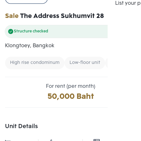
Compare
List your 
Sale
The Address Sukhumvit 28
Structure checked
Klongtoey, Bangkok
High rise condominum
Low-floor unit
Condo near B
For rent (per month)
50,000 Baht
Unit Details