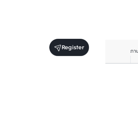
Register
ภา
Units for sale in the same project