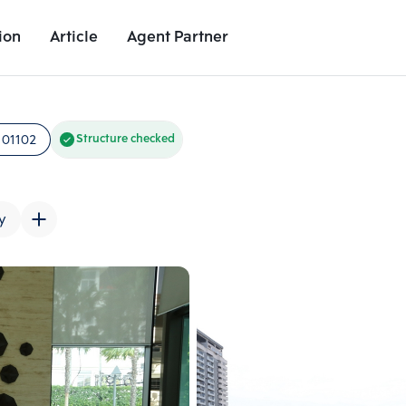
ion
Article
Agent Partner
Unit Images
Unit Details
Project Details
Nearby Places
101102
Structure checked
y
Add comparative units
Add comparat
Number 2
Number