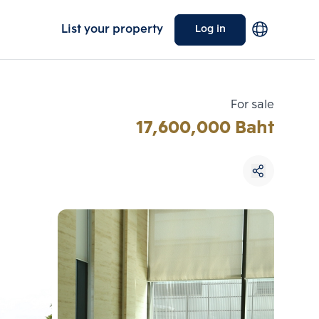
List your property
Log in
For sale
17,600,000 Baht
Choose comparative unit
Maximum 3 units
ive units
Compare
 3
Clear all