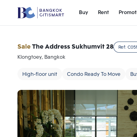
Buy
Rent
Promot
Sale
The Address Sukhumvit 28
Ref:
C05
Klongtoey, Bangkok
High-floor unit
Condo Ready To Move
Bu
Add comparative units
Number 1