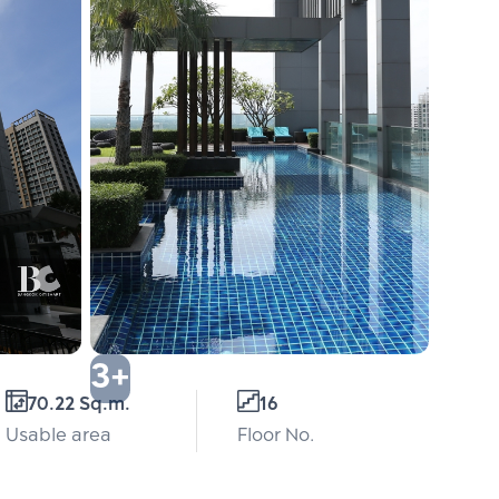
3+
70.22 Sq.m.
16
Usable area
Floor No.