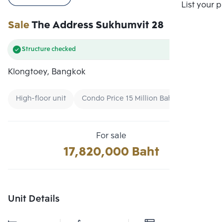
Compare
List your 
Sale
The Address Sukhumvit 28
Structure checked
Klongtoey, Bangkok
High-floor unit
Condo Price 15 Million Baht - 30 Million 
For sale
17,820,000 Baht
Unit Details