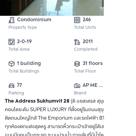
Condominium
246
Property type
Total Units
2-0-19 
2011
Total Area
Completed
1 building
31 floors
Total Buildings
Total Floor
77
AP ME 
Parking
Brand
(SUKHUMVIT) 
The Address Sukhumvit 28
(ดิ แอสเดรส สุขุมวิท 28)
CO., LTD.
คอนโดระดับ SUPER LUXURY ที่ตั้งอยู่ริมถนนสุขุมวิท ในทำเล
ติดถนนใหญ่ใกล้ The Emporium และรถไฟฟ้า BTS พร้อมพงษ์
ทุกห้องตกแต่งสุดหรู สามารถหิ้วกระเป๋าเข้าอยู่ได้เลย สระว่ายน้ำ
แบบมีขอบเป็นกระจก ระบบม่านน้ำ ทางเดินที่มีน้ำไหล เตียงรอบ