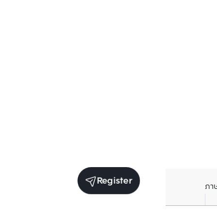
Register
ภา