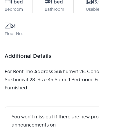
1 bed
1 bed
43.9 Sq.m.
Bedroom
Bathroom
Usable area
24
Floor No.
Additional Details
For Rent The Address Sukhumvit 28. Condominium in
Sukhumvit 28. Size 45 Sq.m. 1 Bedroom. Fully
Furnished
You won't miss out if there are new program
announcements on