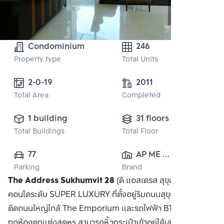
Condominium
246
Property type
Total Units
2-0-19 
2011
Total Area
Completed
1 building
31 floors
Total Buildings
Total Floor
77
AP ME 
Parking
Brand
(SUKHUMVIT) 
The Address Sukhumvit 28
(ดิ แอสเดรส สุขุมวิท 28)
CO., LTD.
คอนโดระดับ SUPER LUXURY ที่ตั้งอยู่ริมถนนสุขุมวิท ในทำเล
ติดถนนใหญ่ใกล้ The Emporium และรถไฟฟ้า BTS พร้อมพงษ์
ทุกห้องตกแต่งสุดหรู สามารถหิ้วกระเป๋าเข้าอยู่ได้เลย สระว่ายน้ำ