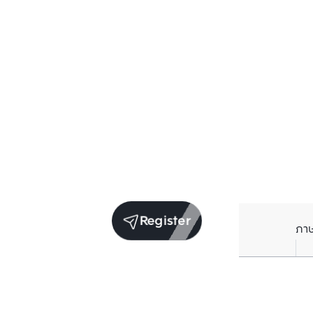
Register
ภา