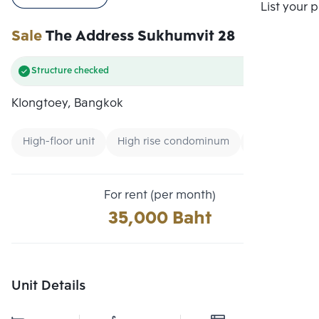
Compare
List your 
Sale
The Address Sukhumvit 28
Structure checked
Klongtoey, Bangkok
High-floor unit
High rise condominum
Condo near 
For rent (per month)
35,000 Baht
Unit Details