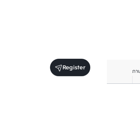
Register
ภา
Units for sale in the same project