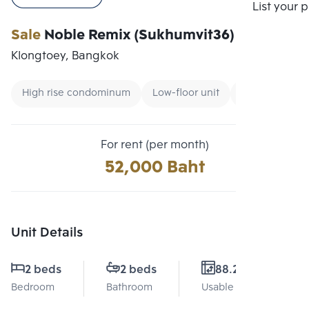
Compare
List your 
Sale
Noble Remix (Sukhumvit36)
Klongtoey, Bangkok
High rise condominum
Low-floor unit
Condo near Un
For rent (per month)
52,000 Baht
Unit Details
2 beds
2 beds
88.21 Sq.m.
Bedroom
Bathroom
Usable area