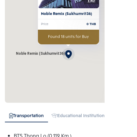
Noble Remix (Sukhumvit36)
Price
0
THB
Found 18 units for Buy
Noble Remix (Sukhumvit36)
Transportation
Educational Institution
Hospital
BTS Thong Lo (0.119 Km.)