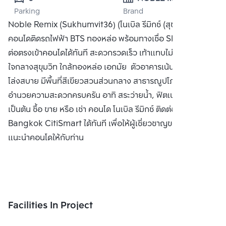
Parking
Brand
DEVELOPMENT 
Noble Remix (Sukhumvit36) (โนเบิล รีมิกซ์ (สุขุมวิท 36))
PUBLIC CO., 
คอนโดติดรถไฟฟ้า BTS ทองหล่อ พร้อมทางเชื่อ Sky Walk เชื่อ
LTD.
ต่อตรงเข้าคอนโดได้ทันที สะดวกรวดเร็ว เท้าแทบไม่ติดพื้น
ใจกลางสุขุมวิท ใกล้ทองหล่อ เอกมัย ตัวอาคารเน้นความโปร่ง
โล่งสบาย มีพื้นที่สีเขียวสวนส่วนกลาง สาธารณูปโภคและสิ่ง
อำนวยความสะดวกครบครัน อาทิ สระว่ายน้ำ, ฟิตเนส, ห้องสตีม
เป็นต้น ซื้อ ขาย หรือ เช่า คอนโด โนเบิล รีมิกซ์ ติดต่อหาเรา
Bangkok CitiSmart ได้ทันที เพื่อให้ผู้เชี่ยวชาญของเราได้
แนะนำคอนโดให้กับท่าน
Facilities In Project