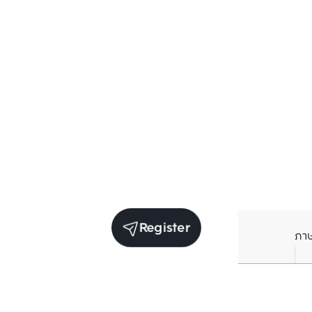
Register
ภา