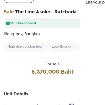
Compare
List your 
Sale
The Line Asoke - Ratchada
Structure checked
Klongtoey, Bangkok
High rise condominum
Low-floor unit
New CBD
For sale
5,370,000 Baht
Unit Details