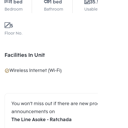
1 bed
1 bed
35.5 Sq.m.
Bedroom
Bathroom
Usable area
5
Floor No.
Facilities In Unit
Wireless Internet (Wi-Fi)
You won't miss out if there are new program
announcements on
The Line Asoke - Ratchada