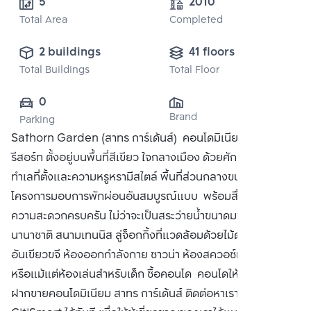
5 
2010
Total Area
Completed
2 buildings
41 floors
Total Buildings
Total Floor
0
Brand
Parking
Sathorn Garden (สาทร การ์เด้นส์) คอนโดมิเนียมหรูสไตล์
รีสอร์ท ตั้งอยู่บนพื้นที่สีเขียว ใจกลางเมือง ด้วยศักยภาพแห่ง
ทำเลที่ตั้งและความหรูหรามีสไตล์ พื้นที่ส่วนกลางขนาดใหญ่ของ
โครงการมอบการพักผ่อนอันสมบูรณ์แบบ พร้อมสื่งอำนวย
ความสะดวกครบครัน ไม่ว่าจะเป็นสระว่ายน้ำขนาดมาตรฐาน
นานาชาติ สนามเทนนิส ลู่จ็อกกิ้งที่แวดล้อมด้วยไม้ดอกและไม้ใบ
อันเขียวขจี ห้องออกกำลังกาย ซาวน่า ห้องสควอซ์ท ห้องสมุด
หรือแม้แต่ห้องเล่นสำหรับเด็ก ซื้อคอนโด คอนโดให้เช่า พร้อมทั้ง
ฝากขายคอนโดมิเนียม สาทร การ์เด้นส์ ติดต่อหาเรา Bangkok