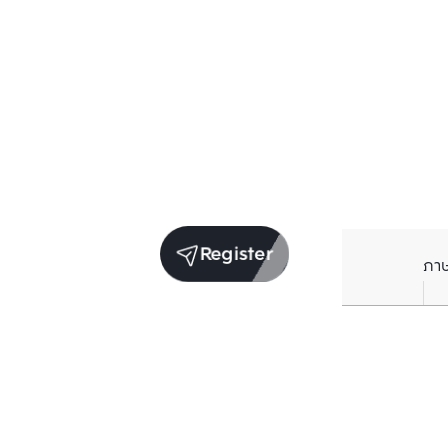
Register
ภา
Average price per Sq.m. in nearby area (per