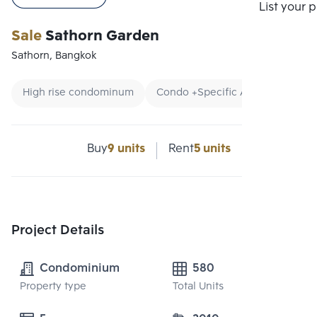
Compare
List your 
Sale
Sathorn Garden
Sathorn, Bangkok
High rise condominum
Condo +Specific Area
Condo
Buy
9 units
Rent
5 units
Project Details
Condominium
580
Property type
Total Units