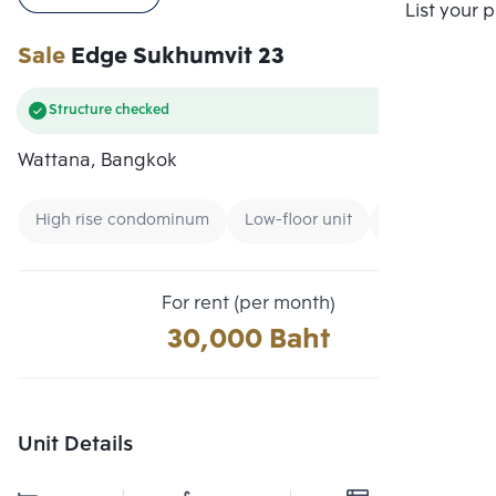
Compare
List your 
Sale
Edge Sukhumvit 23
Structure checked
Wattana, Bangkok
High rise condominum
Low-floor unit
Condo near M
For rent (per month)
30,000 Baht
Unit Details