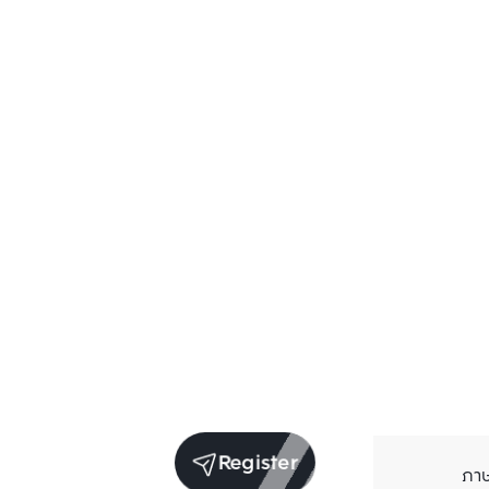
Register
ภา