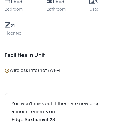
1 bed
1 bed
31 Sq.m.
Bedroom
Bathroom
Usable area
21
Floor No.
Facilities In Unit
Wireless Internet (Wi-Fi)
You won't miss out if there are new program
announcements on
Edge Sukhumvit 23