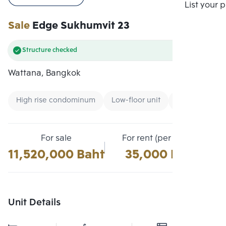
Compare
List your 
Sale
Edge Sukhumvit 23
Structure checked
Wattana, Bangkok
High rise condominum
Low-floor unit
Condo near B
For sale
For rent (per month)
11,520,000 Baht
35,000 Baht
Unit Details