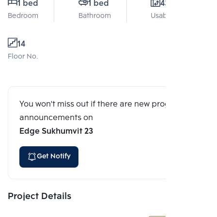
1 bed
1 bed
43 Sq.m.
Bedroom
Bathroom
Usable area
14
Floor No.
You won't miss out if there are new program
announcements on
Edge Sukhumvit 23
Get Notify
Project Details