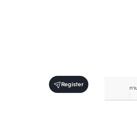
Register
ภา