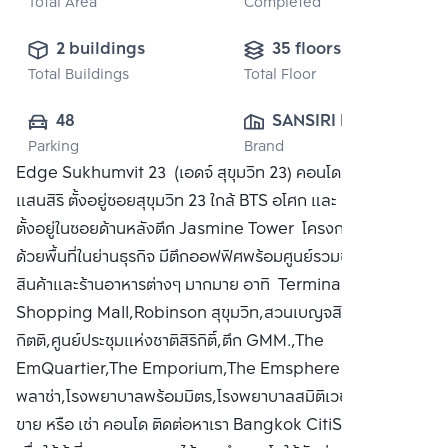
Total Area
Completed
2 buildings
35 floors
Total Buildings
Total Floor
48
SANSIRI PUBLIC 
Parking
Brand
CO., LTD.
Edge Sukhumvit 23 (เอดจ์ สุขุมวิท 23) คอนโดมิเนียมจาก
แสนสิริ ตั้งอยู่ซอยสุขุมวิท 23 ใกล้ BTS อโศก และ MRT สุขุมวิท
ตั้งอยู่ในซอยด้านหลังตึก Jasmine Tower โครงการแวดล้อม
ด้วยพื้นที่ในย่านธุรกิจ มีตึกออฟฟิศพร้อมศูนย์รวมของห้างสรรพ
สินค้าและร้านอาหารต่างๆ มากมาย อาทิ Terminal 21
Shopping Mall,Robinson สุขุมวิท,สวนเบญจสิริ,สวนเบญจ
กิตติ,ศูนย์ประชุมแห่งชาติสิริกิติ์,ตึก GMM.,The
EmQuartier,The Emporium,The Emsphere ประสานมิตร
พลาซ่า,โรงพยาบาลพร้อมมิตร,โรงพยาบาลสมิติเวช สุขุมวิท ซื้อ
ขาย หรือ เช่า คอนโด ติดต่อหาเรา Bangkok CitiSmart ได้ทันที