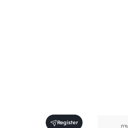
Register
ภา