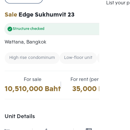
Compare
List your 
Sale
Edge Sukhumvit 23
Structure checked
Wattana, Bangkok
High rise condominum
Low-floor unit
Condo near M
For sale
For rent (per month)
10,510,000 Baht
35,000 Baht
Unit Details