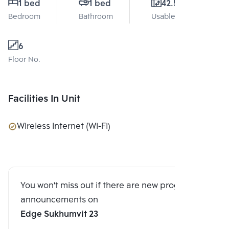
1 bed
1 bed
42.5 Sq.m.
Bedroom
Bathroom
Usable area
6
Floor No.
Facilities In Unit
Wireless Internet (Wi-Fi)
You won't miss out if there are new program
announcements on
Edge Sukhumvit 23