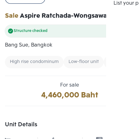
Compare
List your 
Sale
Aspire Ratchada-Wongsawang
Structure checked
Bang Sue, Bangkok
High rise condominum
Low-floor unit
Condo near G
For sale
4,460,000 Baht
Unit Details