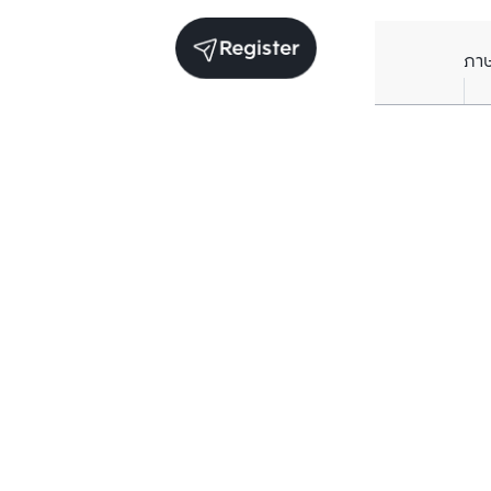
Register
ภา
Units for sale in the same project
Structure checked
Structure che