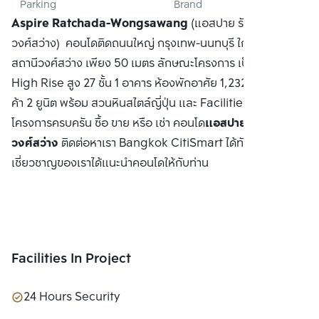
Parking
Brand
(KRUNGTHEP) 
Aspire Ratchada-Wongsawang
(แอสปาย รัชดา-
CO., LTD
วงศ์สว่าง) คอนโดติดถนนใหญ่ กรุงเทพ-นนทบุรี ใกล้ MRT
สถานีวงศ์สว่าง เพียง 50 เมตร ลักษณะโครงการ เป็นคอนโด
High Rise สูง 27 ชั้น 1 อาคาร ห้องพักอาศัย 1,232 ยูนิต + ร้าน
ค้า 2 ยูนิต พร้อม สวนหินสไตล์ญี่ปุ่น และ Facilities ภายใน
โครงการครบครัน ซื้อ ขาย หรือ เช่า คอนโด
แอสปาย รัชดา-
วงศ์สว่าง
ติดต่อหาเรา Bangkok CitiSmart ได้ทันที เพื่อให้ผู้
เชี่ยวชาญของเราได้แนะนำคอนโดให้กับท่าน
Facilities In Project
24 Hours Security