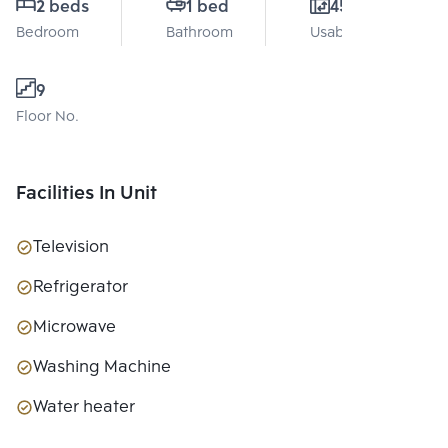
2 beds
1 bed
45 Sq.m.
Bedroom
Bathroom
Usable area
9
Floor No.
Facilities In Unit
Television
Refrigerator
Microwave
Washing Machine
Water heater