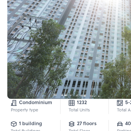
Condominium
1232
5-
Property type
Total Units
Total 
1 building
27 floors
40