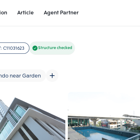
ion
Article
Agent Partner
Unit Images
Unit Details
Project Details
Nearby Places
f:
C11031623
Structure checked
ndo near Garden
Add comparative units
Add comparat
Number 2
Number