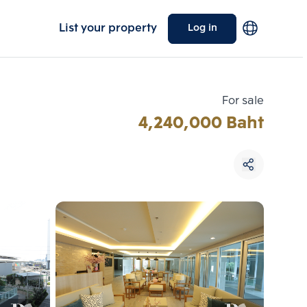
List your property
Log in
For sale
4,240,000 Baht
Choose comparative unit
Maximum 3 units
ive units
Compare
 3
Clear all