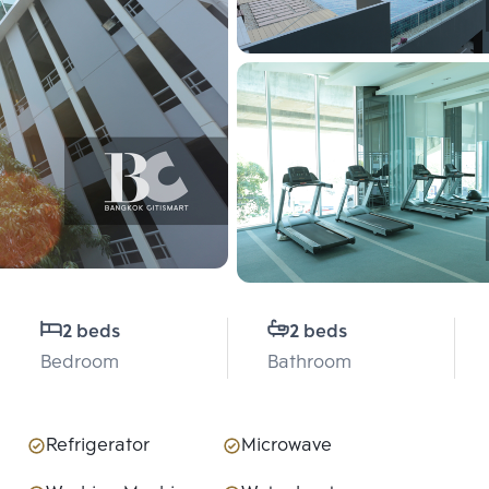
2 beds
2 beds
Bedroom
Bathroom
Refrigerator
Microwave