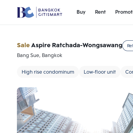
Buy
Rent
Promot
Sale
Aspire Ratchada-Wongsawang
Re
Bang Sue, Bangkok
High rise condominum
Low-floor unit
Co
Add comparative units
Number 1