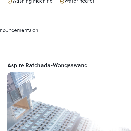
Washing Machine
Water heater
announcements on
Aspire Ratchada-Wongsawang