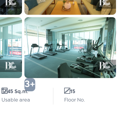
3+
45 Sq.m.
15
Usable area
Floor No.