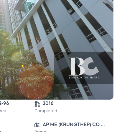
2-96
2016
Area
Completed
AP ME (KRUNGTHEP) CO., 