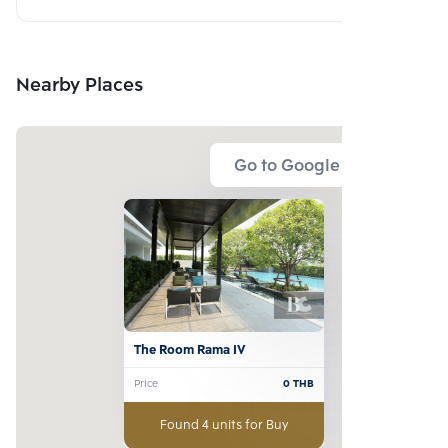
Nearby Places
Go to Google Map
The Room Rama IV
Price
0
THB
Found 4 units for Buy