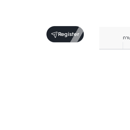
Register
ภา
Average price per Sq.m. in nearby area (per
year)
** Source BC database
Current Price
฿
146,418
/ Sq.m.