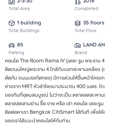
2-3-30 
2016
Total Area
Completed
1 building
35 floors
Total Buildings
Total Floor
85
LAND AND 
Parking
Brand
HOUSE PUBLIC 
คอนโด The Room Rama IV (เดอะ รูม พระราม 4) ทำเลตั้งอยู่
CO., LTD.
ติดถนนใหญ่พระราม 4 ใกล้กับแยกสะพานเหลือง (ถนนพระราม 4
ตัดกับ ถนนบรรทัดทอง) มีทางด่วนให้ขึ้นหน้าโครงการ และอยู่
ห่างจาก MRT หัวลำโพงมาประมาณ 400 เมตร ใกล้แหล่ง
ของกินที่อุดมสมบูรณ์ ไม่ว่าจะเป็น ตลาดสดสะพานเหลือง
ตลาดสดสามย่าน ซื้อ ขาย หรือ เช่า คอนโด เดอะรูม พระราม 4
ติดต่อหาเรา Bangkok CitiSmart ได้ทันที เพื่อให้ผู้เชี่ยวชาญ
ของเราได้แนะนำคอนโดให้กับท่าน