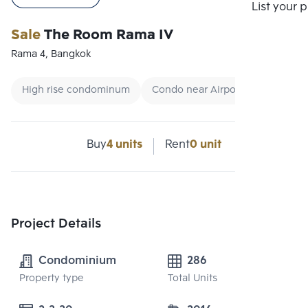
Compare
List your 
Sale
The Room Rama IV
Rama 4, Bangkok
High rise condominum
Condo near Airport link
Cond
Buy
4 units
Rent
0 unit
Project Details
Condominium
286
Property type
Total Units