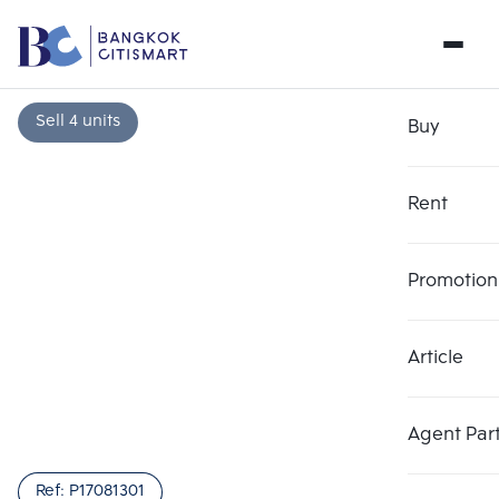
Sell 4 units
Buy
Rent
Promotion
Article
Choose comparative unit
Clear all
Maximum 3 units
Add comparative units
Add comparative units
Add comparative units
Agent Par
Number 1
Number 2
Number 3
Ref:
P17081301