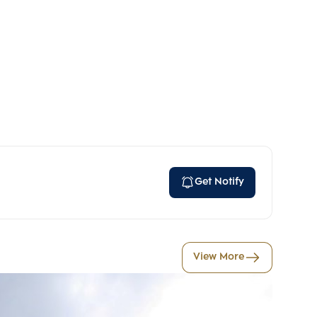
Get Notify
View More