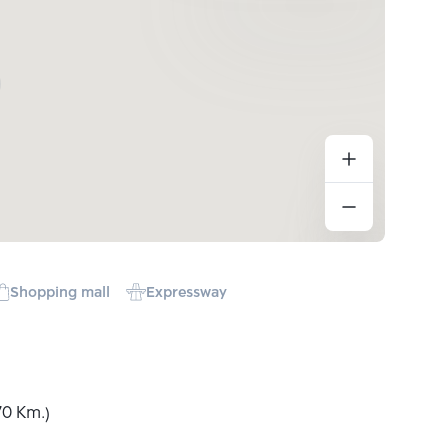
Shopping mall
Expressway
70 Km.)