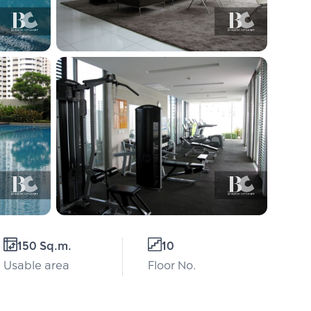
150 Sq.m.
10
Usable area
Floor No.