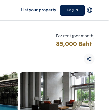
List your property
Log in
For rent (per month)
85,000 Baht
Choose comparative unit
Maximum 3 units
ive units
Compare
 3
Clear all