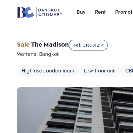
Buy
Rent
Promot
Sale
The Madison
Ref:
C16081219
Wattana, Bangkok
High rise condominum
Low-floor unit
CB
Add comparative units
Number 1