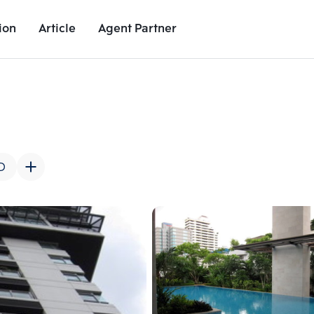
ion
Article
Agent Partner
Unit Images
Unit Details
Project Details
Nearby Places
D
Add comparative units
Add comparat
Number 2
Number